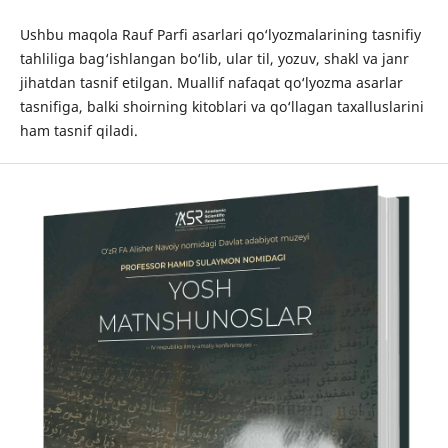
Ushbu maqola Rauf Parfi asarlari qo‘lyozmalarining tasnifiy
tahliliga bag‘ishlangan bo‘lib, ular til, yozuv, shakl va janr
jihatdan tasnif etilgan. Muallif nafaqat qo‘lyozma asarlar
tasnifiga, balki shoirning kitoblari va qo‘llagan taxalluslarini
ham tasnif qiladi.