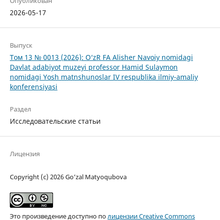
Опубликован
2026-05-17
Выпуск
Том 13 № 0013 (2026): O‘zR FA Alisher Navoiy nomidagi
Davlat adabiyot muzeyi professor Hamid Sulaymon
nomidagi Yosh matnshunoslar IV respublika ilmiy-amaliy
konferensiyasi
Раздел
Исследовательские статьи
Лицензия
Copyright (c) 2026 Go‘zal Matyoqubova
Это произведение доступно по
лицензии Creative Commons