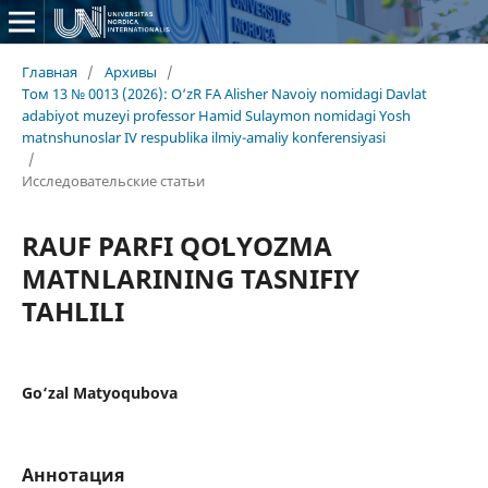
Главная
/
Архивы
/
Том 13 № 0013 (2026): O‘zR FA Alisher Navoiy nomidagi Davlat
adabiyot muzeyi professor Hamid Sulaymon nomidagi Yosh
matnshunoslar IV respublika ilmiy-amaliy konferensiyasi
/
Исследовательские статьи
RAUF PARFI QOʻLYOZMA
MATNLARINING TASNIFIY
TAHLILI
Go‘zal Matyoqubova
Аннотация