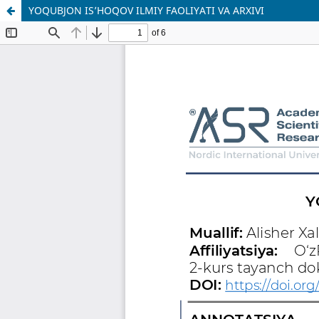
YOQUBJON IS’HOQOV ILMIY FAOLIYATI VA ARXIVI