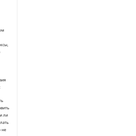
ом
ксы,
е
вия
:
ть
авить
и ли
елать
 не