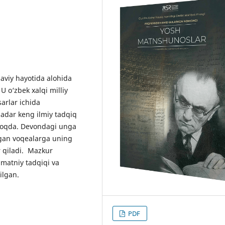
naviy hayotida alohida
 o‘zbek xalqi milliy
arlar ichida
adar keng ilmiy tadqiq
moqda. Devondagi unga
ergan voqealarga uning
 qiladi. Mazkur
 matniy tadqiqi va
ilgan.
PDF