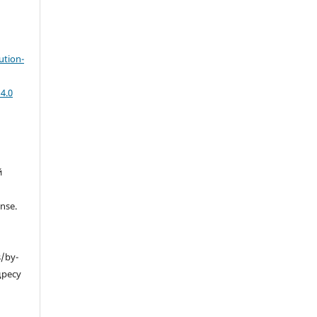
ution-
4.0
й
nse.
s/by-
дресу