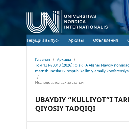
Текущий выпуск
Архивы
Объявления
Главная
/
Архивы
/
Том 13 № 0013 (2026): O‘zR FA Alisher Navoiy nomida
matnshunoslar IV respublika ilmiy-amaliy konferensiya
/
Исследовательские статьи
UBAYDIY “KULLIYOT”I TAR
QIYOSIY TADQIQI