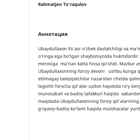
Rahmatjon To‘raqulov
Аннотация
Ubaydullaxon XV asr o‘zbek davlatchiligi va ma’
o‘ringa ega bo‘lgan shayboniyzoda hukmdordir. U
merosiga ma’nan katta hissa qo‘shdi. Mazkur as
Ubaydullaxonning forsiy devoni ushbu kunga q
etilmagay tadqiqotchilar nazaridan chetda qol
tegishli forscha qit'alar sulton hayotida ro‘y b
munosabati va badiiy tafakkuri haqida xabardor
maqolada Ubaydullaxonning forsiy qit'alarining
g‘oyaviy-badiiy ko‘lami haqida mulohazalar yurit