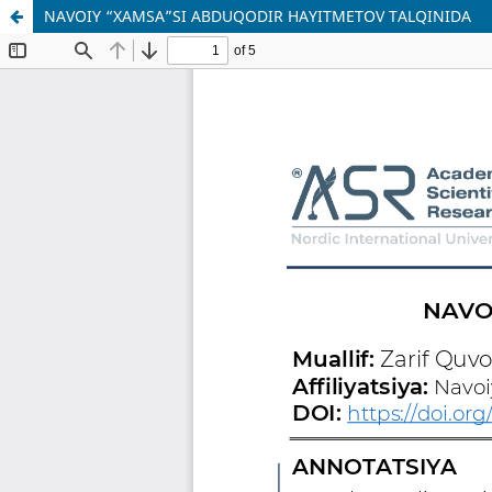
NAVOIY “XAMSA”SI ABDUQODIR HAYITMETOV TALQINIDA