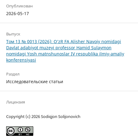
Опубликован
2026-05-17
Выпуск
Том 13 № 0013 (2026): O‘zR FA Alisher Navoiy nomidagi
Davlat adabiyot muzeyi professor Hamid Sulaymon
nomidagi Yosh matnshunoslar IV respublika ilmiy-amaliy
konferensiyasi
Раздел
Исследовательские статьи
Лицензия
Copyright (c) 2026 Sodiqjon Solijonovich