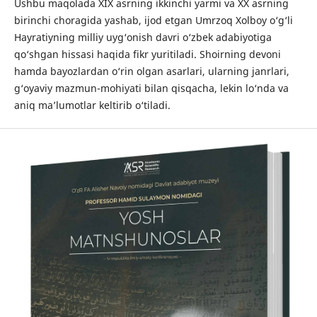
Ushbu maqolada XIX asrning ikkinchi yarmi va XX asrning
birinchi choragida yashab, ijod etgan Umrzoq Xolboy o‘g‘li
Hayratiyning milliy uyg‘onish davri o‘zbek adabiyotiga
qo‘shgan hissasi haqida fikr yuritiladi. Shoirning devoni
hamda bayozlardan o‘rin olgan asarlari, ularning janrlari,
g‘oyaviy mazmun-mohiyati bilan qisqacha, lekin lo‘nda va
aniq ma’lumotlar keltirib o‘tiladi.