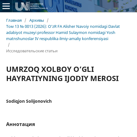
Главная
/
Архивы
/
Том 13 № 0013 (2026): O‘zR FA Alisher Navoiy nomidagi Davlat
adabiyot muzeyi professor Hamid Sulaymon nomidagi Yosh
matnshunoslar IV respublika ilmiy-amaliy konferensiyasi
/
Исследовательские статьи
UMRZOQ XOLBOY O‘GʻLI
HAYRATIYNING IJODIY MEROSI
Sodiqjon Solijonovich
Аннотация