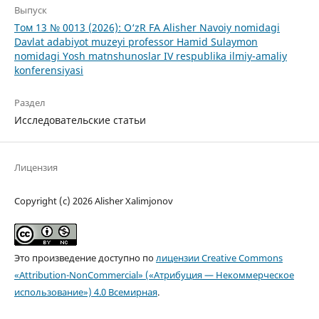
Выпуск
Том 13 № 0013 (2026): O‘zR FA Alisher Navoiy nomidagi
Davlat adabiyot muzeyi professor Hamid Sulaymon
nomidagi Yosh matnshunoslar IV respublika ilmiy-amaliy
konferensiyasi
Раздел
Исследовательские статьи
Лицензия
Copyright (c) 2026 Alisher Xalimjonov
Это произведение доступно по
лицензии Creative Commons
«Attribution-NonCommercial» («Атрибуция — Некоммерческое
использование») 4.0 Всемирная
.