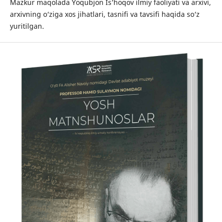
Mazkur maqolada Yoqubjon Is’hoqov ilmiy faoliyati va arxivi,
arxivning o‘ziga xos jihatlari, tasnifi va tavsifi haqida so‘z
yuritilgan.