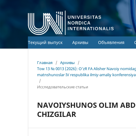
Текущий выпуск
Архивы
Объявления
Главная
/
Архивы
/
Том 13 № 0013 (2026): O‘zR FA Alisher Navoiy nomida
matnshunoslar IV respublika ilmiy-amaliy konferensiya
/
Исследовательские статьи
NAVOIYSHUNOS OLIM ABD
CHIZGILAR