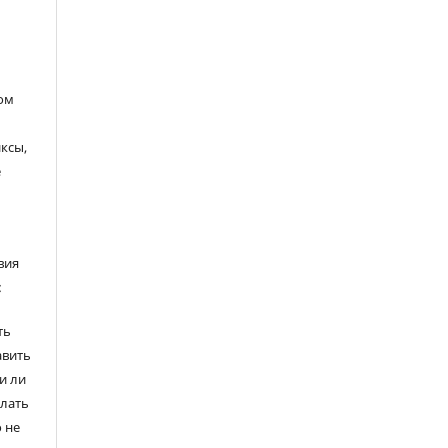
ом
ксы,
е
вия
:
ть
авить
и ли
елать
 не