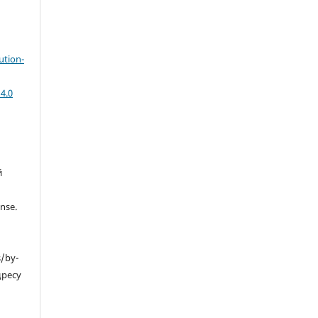
ution-
4.0
й
nse.
s/by-
дресу