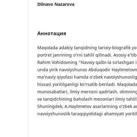
Dilnavo Nazarova
Аннотация
Maqolada adabiy tanqidning tarixiy-biografik yo
portret janrining o‘rni tahlil qilinadi. Asosiy e’
Rahim Vohidovning “Navoiy qalbi-la sirlashgan in
unda yirik navoiyshunos Abduqodir Hayitmetovning
ma’naviy qiyofasi hamda o‘zbek navoiyshunoslig
hissasi yoritilganligi ko‘rsatib beriladi. Maqolad
munosabatlari, ilmiy merosni qadrlash, olimning
va tanqidchining baholash mezonlari ilmiy tahlil
Shuningdek, A.Hayitmetov asarlarining o‘zbek a
navoiyshunoslik taraqqiyotidagi ahamiyati yoritil