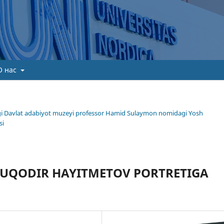
О нас
gi Davlat adabiyot muzeyi professor Hamid Sulaymon nomidagi Yosh
si
UQODIR HAYITMETOV PORTRETIGA