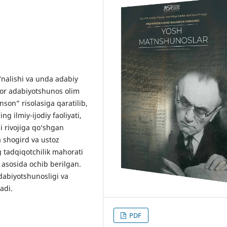
‘nalishi va unda adabiy
tibor adabiyotshunos olim
son” risolasiga qaratilib,
 ilmiy-ijodiy faoliyati,
i rivojiga qo‘shgan
a shogird va ustoz
 tadqiqotchilik mahorati
 asosida ochib berilgan.
dabiyotshunosligi va
adi.
PDF