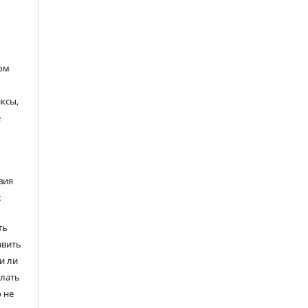
ом
ксы,
е
вия
:
ть
авить
и ли
елать
 не