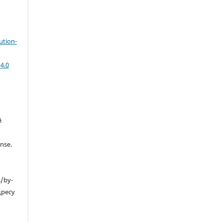
ution-
4.0
й
nse.
s/by-
дресу