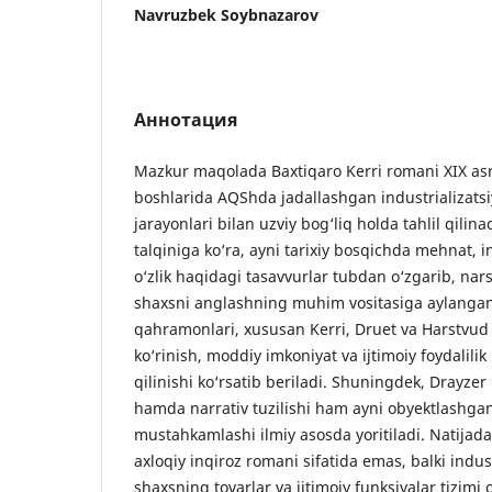
Navruzbek Soybnazarov
Аннотация
Mazkur maqolada Baxtiqaro Kerri romani XIX asr 
boshlarida AQShda jadallashgan industrializatsi
jarayonlari bilan uzviy bog‘liq holda tahlil qilina
talqiniga ko‘ra, ayni tarixiy bosqichda mehnat, 
o‘zlik haqidagi tasavvurlar tubdan o‘zgarib, nar
shaxsni anglashning muhim vositasiga aylang
qahramonlari, xususan Kerri, Druet va Harstvud 
ko‘rinish, moddiy imkoniyat va ijtimoiy foydalili
qilinishi ko‘rsatib beriladi. Shuningdek, Drayze
hamda narrativ tuzilishi ham ayni obyektlashg
mustahkamlashi ilmiy asosda yoritiladi. Natijada
axloqiy inqiroz romani sifatida emas, balki indus
shaxsning tovarlar va ijtimoiy funksiyalar tizimi 