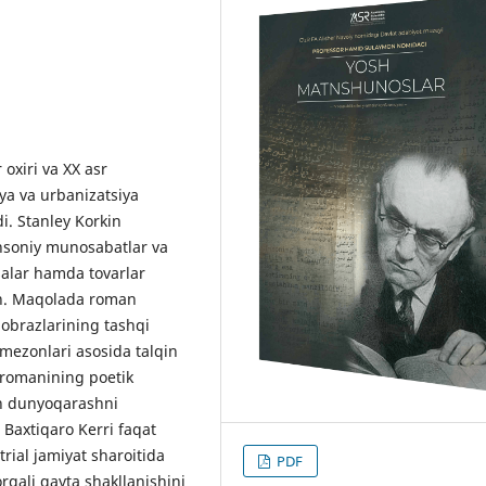
oxiri va XX asr
ya va urbanizatsiya
di. Stanley Korkin
insoniy munosabatlar va
salar hamda tovarlar
an. Maqolada roman
obrazlarining tashqi
k mezonlari asosida talqin
r romanining poetik
an dunyoqarashni
 Baxtiqaro Kerri faqat
trial jamiyat sharoitida
PDF
orqali qayta shakllanishini