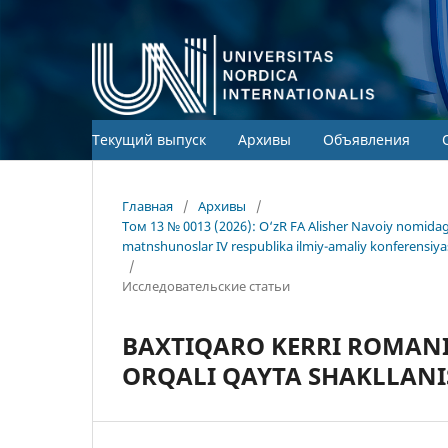
Текущий выпуск
Архивы
Объявления
Главная
/
Архивы
/
Том 13 № 0013 (2026): O‘zR FA Alisher Navoiy nomida
matnshunoslar IV respublika ilmiy-amaliy konferensiya
/
Исследовательские статьи
BAXTIQARO KERRI ROMAN
ORQALI QAYTA SHAKLLANI