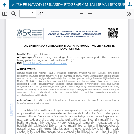
ALISHЕR NAVOIY LIRIKASIDA BIOGRAFIK MUALLIF VA LIRIK SUBYEKT DIXOTOMIYASI