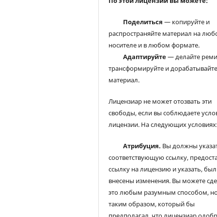
По этой лицензии вы можете:
Поделиться
— копируйте и
распространяйте материал на люб
носителе и в любом формате.
Адаптируйте
— делайте реми
трансформируйте и дорабатывайт
материал.
Лицензиар не может отозвать эти
свободы, если вы соблюдаете усло
лицензии. На следующих условиях
Атрибуция.
Вы должны указа
соответствующую ссылку, предост
ссылку на лицензию и указать, был
внесены изменения. Вы можете сд
это любым разумным способом, но
таким образом, который бы
предполагал, что лицензиар одоб