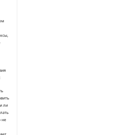
ом
ксы,
е
вия
:
ть
авить
и ли
елать
 не
ряет