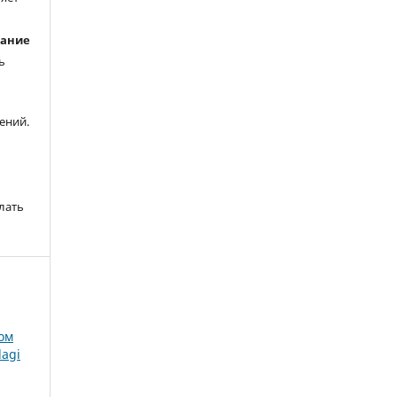
вание
ь
ений.
лать
Том
dagi