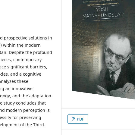
d prospective solutions in
t
) within the modern
tan. Despite the profound
rpieces, contemporary
e significant barriers,
des, and a cognitive
analyzes these
ng an innovative
dagogy, and the adaptation
e study concludes that
and modern perception is
essity for preserving
PDF
velopment of the Third