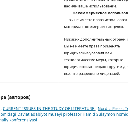
вас или ваше использование.
Некоммерческое использо
— вы не имеете права использоват
материал в коммерческих целях.
Никаких дополнительных огранич
Вы не имеете права применять
юридические условия или
технологические меры, которые
юридически запрещают другим де
все, что разрешено лицензией.
ра (авторов)
 ,
CURRENT ISSUES IN THE STUDY OF LITERATURE
,
Nordic_Press: 
 nomidagi Davlat adabiyot muzeyi professor Hamid Sulaymon nomi
aliy konferensiyasi