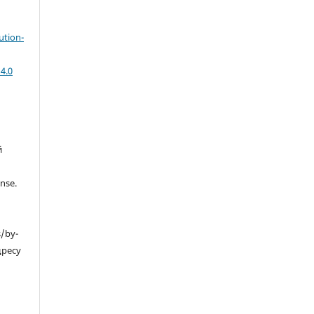
ution-
4.0
й
nse.
s/by-
дресу