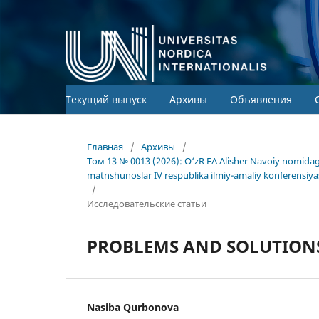
Текущий выпуск
Архивы
Объявления
Главная
/
Архивы
/
Том 13 № 0013 (2026): O‘zR FA Alisher Navoiy nomida
matnshunoslar IV respublika ilmiy-amaliy konferensiya
/
Исследовательские статьи
PROBLEMS AND SOLUTIONS
Nasiba Qurbonova