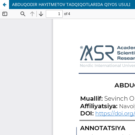
ABDUQODIR HAYITMETOV TADQIQOTLARIDA QIYOS USULI