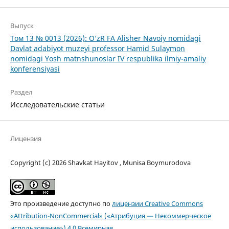
Выпуск
Том 13 № 0013 (2026): O‘zR FA Alisher Navoiy nomidagi
Davlat adabiyot muzeyi professor Hamid Sulaymon
nomidagi Yosh matnshunoslar IV respublika ilmiy-amaliy
konferensiyasi
Раздел
Исследовательские статьи
Лицензия
Copyright (c) 2026 Shavkat Hayitov , Munisa Boymurodova
Это произведение доступно по
лицензии Creative Commons
«Attribution-NonCommercial» («Атрибуция — Некоммерческое
использование») 4.0 Всемирная
.