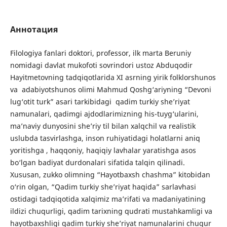
Аннотация
Filologiya fanlari doktori, professor, ilk marta Beruniy
nomidagi davlat mukofoti sovrindori ustoz Abduqodir
Hayitmetovning tadqiqotlarida XI asrning yirik folklorshunos
va adabiyotshunos olimi Mahmud Qoshg‘ariyning “Devoni
lug‘otit turk” asari tarkibidagi qadim turkiy she’riyat
namunalari, qadimgi ajdodlarimizning his-tuyg‘ularini,
ma’naviy dunyosini she’riy til bilan xalqchil va realistik
uslubda tasvirlashga, inson ruhiyatidagi holatlarni aniq
yoritishga , haqqoniy, haqiqiy lavhalar yaratishga asos
bo‘lgan badiyat durdonalari sifatida talqin qilinadi.
Xususan, zukko olimning “Hayotbaxsh chashma” kitobidan
o‘rin olgan, “Qadim turkiy she’riyat haqida” sarlavhasi
ostidagi tadqiqotida xalqimiz ma’rifati va madaniyatining
ildizi chuqurligi, qadim tarixning qudrati mustahkamligi va
hayotbaxshligi qadim turkiy she’riyat namunalarini chuqur