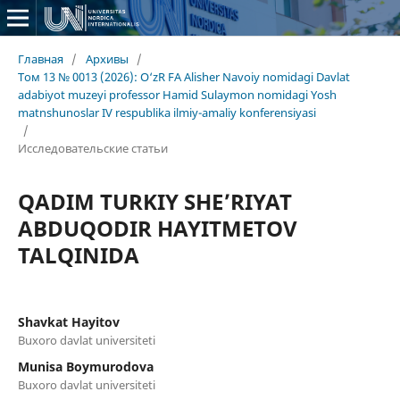
Главная
/
Архивы
/
Том 13 № 0013 (2026): O‘zR FA Alisher Navoiy nomidagi Davlat
adabiyot muzeyi professor Hamid Sulaymon nomidagi Yosh
matnshunoslar IV respublika ilmiy-amaliy konferensiyasi
/
Исследовательские статьи
QADIM TURKIY SHE’RIYAT
ABDUQODIR HAYITMETOV
TALQINIDA
Shavkat Hayitov
Buxoro davlat universiteti
Munisa Boymurodova
Buxoro davlat universiteti