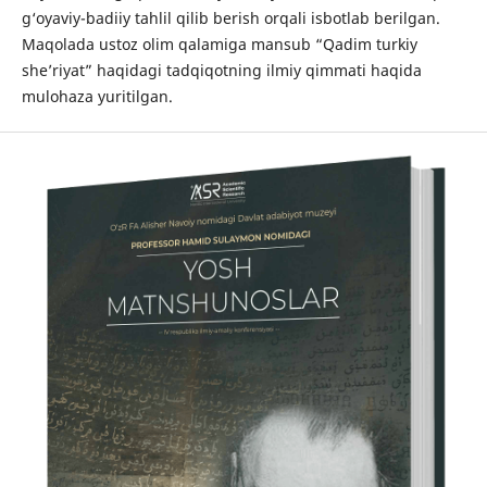
g‘oyaviy-badiiy tahlil qilib berish orqali isbotlab berilgan.
Maqolada ustoz olim qalamiga mansub “Qadim turkiy
she’riyat” haqidagi tadqiqotning ilmiy qimmati haqida
mulohaza yuritilgan.