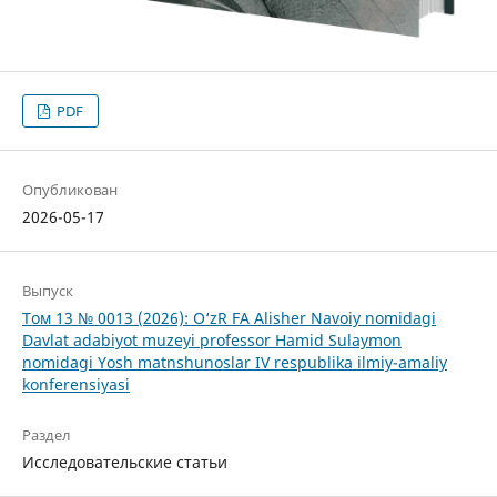
PDF
Опубликован
2026-05-17
Выпуск
Том 13 № 0013 (2026): O‘zR FA Alisher Navoiy nomidagi
Davlat adabiyot muzeyi professor Hamid Sulaymon
nomidagi Yosh matnshunoslar IV respublika ilmiy-amaliy
konferensiyasi
Раздел
Исследовательские статьи