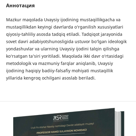
Аннотация
Mazkur maqolada Uvaysiy ijodining mustaqillikgacha va
mustaqillikdan keyingi davrlarda o‘rganilish xususiyatlari
qiyosiy-tahliliy asosda tadqiq etiladi. Tadqiqot jarayonida
sovet davri adabiyotshunosligida ustuvor bo‘lgan ideologik
yondashuvlar va ularning Uvaysiy ijodini talqin qilishga
ko‘rsatgan ta’siri yoritiladi. Maqolada ikki davr o‘rtasidagi
metodologik va mazmuniy farqlar aniqlanib, Uvaysiy
ijodining haqiqiy badiiy-falsafiy mohiyati mustaqillik
yillarida kengroq ochilgani asoslab beriladi.