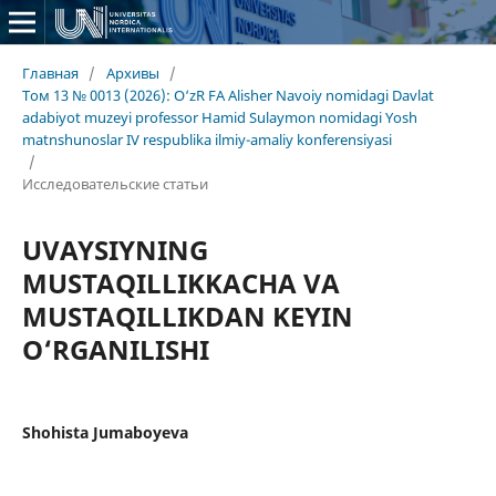
Главная
/
Архивы
/
Том 13 № 0013 (2026): O‘zR FA Alisher Navoiy nomidagi Davlat
adabiyot muzeyi professor Hamid Sulaymon nomidagi Yosh
matnshunoslar IV respublika ilmiy-amaliy konferensiyasi
/
Исследовательские статьи
UVAYSIYNING
MUSTAQILLIKKACHA VA
MUSTAQILLIKDAN KEYIN
O‘RGANILISHI
Shohista Jumaboyeva