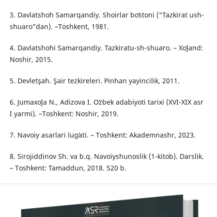
3. Davlatshoh Samarqandiy. Shoirlar boʻstoni (“Tazkirat ush-
shuaro”dan). –Toshkent, 1981.
4. Davlatshohi Samarqandiy. Tazkiratu-sh-shuaro. – Xoʻjand:
Noshir, 2015.
5. Devletşah. Şair tezkireleri. Pinhan yayincilik, 2011.
6. Jumaxoʻja N., Adizova I. Oʻzbek adabiyoti tarixi (XVI-XIX asr
I yarmi). –Toshkent: Noshir, 2019.
7. Navoiy asarlari lugʻati. – Toshkent: Akademnashr, 2023.
8. Sirojiddinov Sh. va b.q. Navoiyshunoslik (1-kitob). Darslik.
– Toshkent: Tamaddun, 2018. 520 b.