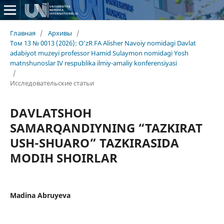
Главная
/
Архивы
/
Том 13 № 0013 (2026): O‘zR FA Alisher Navoiy nomidagi Davlat
adabiyot muzeyi professor Hamid Sulaymon nomidagi Yosh
matnshunoslar IV respublika ilmiy-amaliy konferensiyasi
/
Исследовательские статьи
DAVLATSHOH
SAMARQANDIYNING “TAZKIRAT
USH-SHUARO” TAZKIRASIDA
MODIH SHOIRLAR
Madina Abruyeva