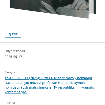
PDF
Опубликован
2026-05-17
Выпуск
Том 13 № 0013 (2026): O‘zR FA Alisher Navoiy nomidagi
Davlat adabiyot muzeyi professor Hamid Sulaymon
nomidagi Yosh matnshunoslar IV respublika ilmiy-amaliy
konferensiyasi
Раздел