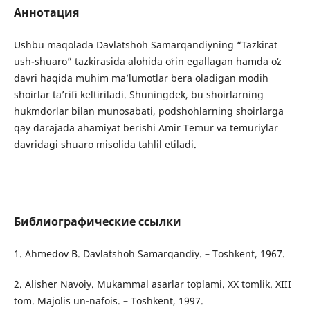
Аннотация
Ushbu maqolada Davlatshoh Samarqandiyning “Tazkirat
ush-shuaro” tazkirasida alohida oʻrin egallagan hamda oʻz
davri haqida muhim maʼlumotlar bera oladigan modih
shoirlar taʼrifi keltiriladi. Shuningdek, bu shoirlarning
hukmdorlar bilan munosabati, podshohlarning shoirlarga
qay darajada ahamiyat berishi Amir Temur va temuriylar
davridagi shuaro misolida tahlil etiladi.
Библиографические ссылки
1. Ahmedov B. Davlatshoh Samarqandiy. – Toshkent, 1967.
2. Alisher Navoiy. Mukammal asarlar toʻplami. XX tomlik. XIII
tom. Majolis un-nafois. – Toshkent, 1997.