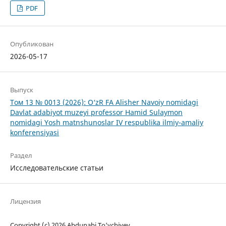
PDF
Опубликован
2026-05-17
Выпуск
Том 13 № 0013 (2026): O‘zR FA Alisher Navoiy nomidagi
Davlat adabiyot muzeyi professor Hamid Sulaymon
nomidagi Yosh matnshunoslar IV respublika ilmiy-amaliy
konferensiyasi
Раздел
Исследовательские статьи
Лицензия
Copyright (c) 2026 Abdunabi To‘ychiyev