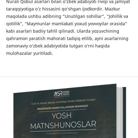
Nurali Qobul asarlari bilan o‘zbek adabiyoti rivoji va jamiyat
taraqqiyotiga o‘z hissasini qo‘shgan ijodkordir. Mazkur
maqolada ushbu adibning “Unutilgan sohillar”, “Johillik va
qotillik”, “Maymunlar mamlakati yoxud yovvoyilar orasida”
kabi asarlari badiiy tahlil qilinadi. Ularda yozuvchining
qahramon yaratish mahorati tadqiq etilib, ayni asarlarning
zamonaviy o‘zbek adabiyotida tutgan o‘rni haqida
mulohazalar yuritiladi.