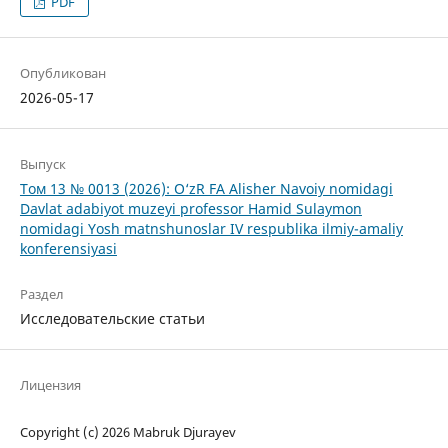
PDF
Опубликован
2026-05-17
Выпуск
Том 13 № 0013 (2026): O‘zR FA Alisher Navoiy nomidagi
Davlat adabiyot muzeyi professor Hamid Sulaymon
nomidagi Yosh matnshunoslar IV respublika ilmiy-amaliy
konferensiyasi
Раздел
Исследовательские статьи
Лицензия
Copyright (c) 2026 Mabruk Djurayev