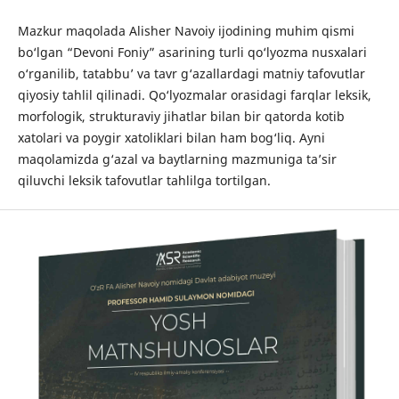
Mazkur maqolada Alisher Navoiy ijodining muhim qismi
bo‘lgan “Devoni Foniy” asarining turli qo‘lyozma nusxalari
o‘rganilib, tatabbu’ va tavr g‘azallardagi matniy tafovutlar
qiyosiy tahlil qilinadi. Qo‘lyozmalar orasidagi farqlar leksik,
morfologik, strukturaviy jihatlar bilan bir qatorda kotib
xatolari va poygir xatoliklari bilan ham bog‘liq. Ayni
maqolamizda g‘azal va baytlarning mazmuniga ta’sir
qiluvchi leksik tafovutlar tahlilga tortilgan.