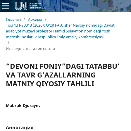
Главная
/
Архивы
/
Том 13 № 0013 (2026): O‘zR FA Alisher Navoiy nomidagi Davlat
adabiyot muzeyi professor Hamid Sulaymon nomidagi Yosh
matnshunoslar IV respublika ilmiy-amaliy konferensiyasi
/
Исследовательские статьи
“DEVONI FONIY”DAGI TATABBU’
VA TAVR G‘AZALLARNING
MATNIY QIYOSIY TAHLILI
Mabruk Djurayev
Аннотация