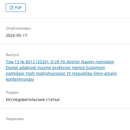
PDF
Опубликован
2026-05-17
Выпуск
Том 13 № 0013 (2026): O‘zR FA Alisher Navoiy nomidagi
Davlat adabiyot muzeyi professor Hamid Sulaymon
nomidagi Yosh matnshunoslar IV respublika ilmiy-amaliy
konferensiyasi
Раздел
Исследовательские статьи
Лицензия