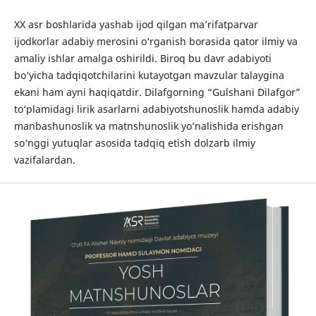
XX asr boshlarida yashab ijod qilgan maʼrifatparvar
ijodkorlar adabiy merosini o‘rganish borasida qator ilmiy va
amaliy ishlar amalga oshirildi. Biroq bu davr adabiyoti
bo‘yicha tadqiqotchilarini kutayotgan mavzular talaygina
ekani ham ayni haqiqatdir. Dilafgorning “Gulshani Dilafgor”
to‘plamidagi lirik asarlarni adabiyotshunoslik hamda adabiy
manbashunoslik va matnshunoslik yo’nalishida erishgan
so‘nggi yutuqlar asosida tadqiq etish dolzarb ilmiy
vazifalardan.