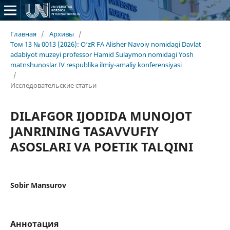
Главная
/
Архивы
/
Том 13 № 0013 (2026): O‘zR FA Alisher Navoiy nomidagi Davlat
adabiyot muzeyi professor Hamid Sulaymon nomidagi Yosh
matnshunoslar IV respublika ilmiy-amaliy konferensiyasi
/
Исследовательские статьи
DILAFGOR IJODIDA MUNOJOT
JANRINING TASAVVUFIY
ASOSLARI VA POETIK TALQINI
Sobir Mansurov
Аннотация