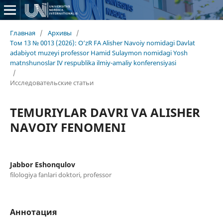
Главная
/
Архивы
/
Том 13 № 0013 (2026): O‘zR FA Alisher Navoiy nomidagi Davlat
adabiyot muzeyi professor Hamid Sulaymon nomidagi Yosh
matnshunoslar IV respublika ilmiy-amaliy konferensiyasi
/
Исследовательские статьи
TEMURIYLAR DAVRI VA ALISHER
NAVOIY FENOMENI
Jabbor Eshonqulov
filologiya fanlari doktori, professor
Аннотация