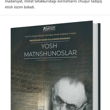
madaniyat, millat tafakkuridagi evrilishlarni chuqur tadqiq
etish lozim boʻladi.