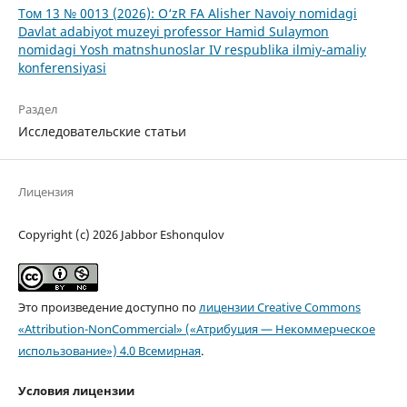
Том 13 № 0013 (2026): O‘zR FA Alisher Navoiy nomidagi
Davlat adabiyot muzeyi professor Hamid Sulaymon
nomidagi Yosh matnshunoslar IV respublika ilmiy-amaliy
konferensiyasi
Раздел
Исследовательские статьи
Лицензия
Copyright (c) 2026 Jabbor Eshonqulov
Это произведение доступно по
лицензии Creative Commons
«Attribution-NonCommercial» («Атрибуция — Некоммерческое
использование») 4.0 Всемирная
.
Условия лицензии