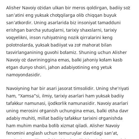
Alisher Navoiy oʻzidan ulkan bir meros qoldirgan, badiiy soʻz
san’atini eng yuksak choʻqqilarga olib chiqqan buyuk
san’atkordir. Uning asarlarida biz insoniyat tamadduni
erishgan barcha yutuqlarni, tarixiy shaxslarni, tarixiy
voqyelikni, inson ruhiyatning nozik qirralarini keng
polotnolarda, yuksak badiiyat va zoʻr mahorat bilan
tasvirlanganining guvohi boʻlamiz. Shuning uchun Alisher
Navoiy oʻz davrininggina emas, balki jahoniy koʻlam kasb
etgan dunyo shoiri, jahon adabiyotining eng yetuk
namoyondasidir.
Navoiyning har bir asari jasorat timsolidir. Uning she’riyati
ham, “Xamsa”si, ilmiy, tarixiy asarlari ham yuksak badiiy
tafakkur namunasi, ijodkorlik namunasidir. Navoiy asarlari
uning merosini oʻrganish uchungina emas, balki oʻsha davr
adabiy muhiti, millat badiiy tafakkur tarixini oʻrganishda
ham muhim manba boʻlib xizmat qiladi. Alisher Navoiy
fenomini anglash uchun temuruylar davridagi san’at,