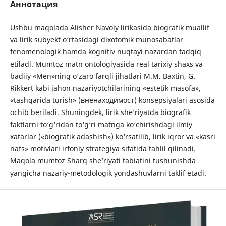
Аннотация
Ushbu maqolada Alisher Navoiy lirikasida biografik muallif
va lirik subyekt o‘rtasidagi dixotomik munosabatlar
fenomenologik hamda kognitiv nuqtayi nazardan tadqiq
etiladi. Mumtoz matn ontologiyasida real tarixiy shaxs va
badiiy «Men»ning o‘zaro farqli jihatlari M.M. Baxtin, G.
Rikkert kabi jahon nazariyotchilarining «estetik masofa»,
«tashqarida turish» (вненаходимост) konsepsiyalari asosida
ochib beriladi. Shuningdek, lirik she’riyatda biografik
faktlarni to‘g‘ridan to‘g‘ri matnga ko‘chirishdagi ilmiy
xatarlar («biografik adashish») ko‘rsatilib, lirik iqror va «kasri
nafs» motivlari irfoniy strategiya sifatida tahlil qilinadi.
Maqola mumtoz Sharq she’riyati tabiatini tushunishda
yangicha nazariy-metodologik yondashuvlarni taklif etadi.