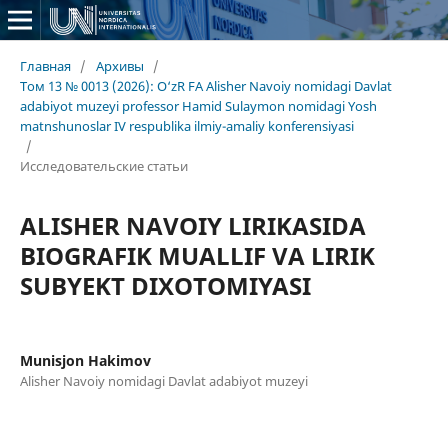
Главная
/
Архивы
/
Том 13 № 0013 (2026): O‘zR FA Alisher Navoiy nomidagi Davlat
adabiyot muzeyi professor Hamid Sulaymon nomidagi Yosh
matnshunoslar IV respublika ilmiy-amaliy konferensiyasi
/
Исследовательские статьи
ALISHЕR NAVOIY LIRIKASIDA
BIOGRAFIK MUALLIF VA LIRIK
SUBYEKT DIXOTOMIYASI
Munisjon Hakimov
Alisher Navoiy nomidagi Davlat adabiyot muzeyi