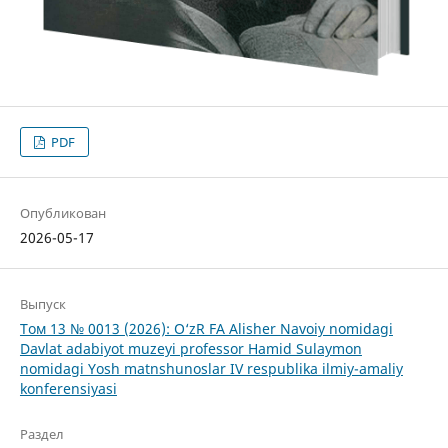
PDF
Опубликован
2026-05-17
Выпуск
Том 13 № 0013 (2026): O‘zR FA Alisher Navoiy nomidagi
Davlat adabiyot muzeyi professor Hamid Sulaymon
nomidagi Yosh matnshunoslar IV respublika ilmiy-amaliy
konferensiyasi
Раздел