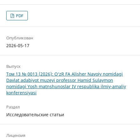
PDF
Опубликован
2026-05-17
Выпуск
Том 13 № 0013 (2026): O‘zR FA Alisher Navoiy nomidagi
Davlat adabiyot muzeyi professor Hamid Sulaymon
nomidagi Yosh matnshunoslar IV respublika ilmiy-amaliy
konferensiyasi
Раздел
Исследовательские статьи
Лицензия