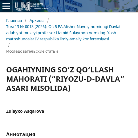
Главная
/
Архивы
/
Том 13 № 0013 (2026): O‘zR FA Alisher Navoiy nomidagi Davlat
adabiyot muzeyi professor Hamid Sulaymon nomidagi Yosh
matnshunoslar IV respublika ilmiy-amaliy konferensiyasi
/
Исследовательские статьи
OGAHIYNING SO‘Z QO‘LLASH
MAHORATI (“RIYOZU-D-DAVLA”
ASARI MISOLIDA)
Zulayxo Asqarova
Аннотация