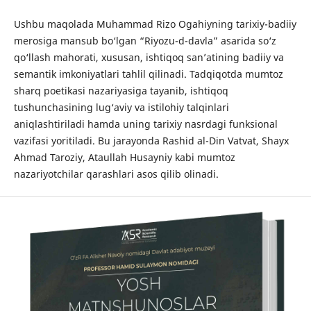
Ushbu maqolada Muhammad Rizo Ogahiyning tarixiy-badiiy
merosiga mansub bo‘lgan “Riyozu-d-davla” asarida so‘z
qo‘llash mahorati, xususan, ishtiqoq san’atining badiiy va
semantik imkoniyatlari tahlil qilinadi. Tadqiqotda mumtoz
sharq poetikasi nazariyasiga tayanib, ishtiqoq
tushunchasining lug‘aviy va istilohiy talqinlari
aniqlashtiriladi hamda uning tarixiy nasrdagi funksional
vazifasi yoritiladi. Bu jarayonda Rashid al-Din Vatvat, Shayx
Ahmad Taroziy, Ataullah Husayniy kabi mumtoz
nazariyotchilar qarashlari asos qilib olinadi.