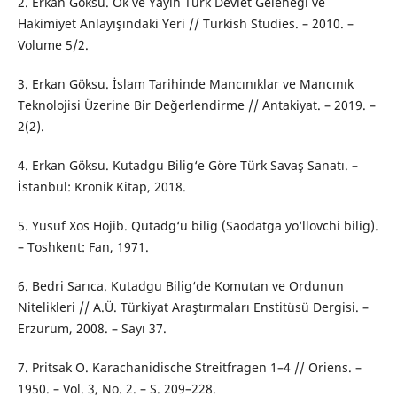
2. Erkan Göksu. Ok ve Yayın Türk Devlet Geleneği ve
Hakimiyet Anlayışındaki Yeri // Turkish Studies. – 2010. –
Volume 5/2.
3. Erkan Göksu. İslam Tarihinde Mancınıklar ve Mancınık
Teknolojisi Üzerine Bir Değerlendirme // Antakiyat. – 2019. –
2(2).
4. Erkan Göksu. Kutadgu Bilig‘e Göre Türk Savaş Sanatı. –
İstanbul: Kronik Kitap, 2018.
5. Yusuf Xos Hojib. Qutadg‘u bilig (Saodatga yo‘llovchi bilig).
– Toshkent: Fan, 1971.
6. Bedri Sarıca. Kutadgu Bilig‘de Komutan ve Ordunun
Nitelikleri // A.Ü. Türkiyat Araştırmaları Enstitüsü Dergisi. –
Erzurum, 2008. – Sayı 37.
7. Pritsak O. Karachanidische Streitfragen 1–4 // Oriens. –
1950. – Vol. 3, No. 2. – S. 209–228.