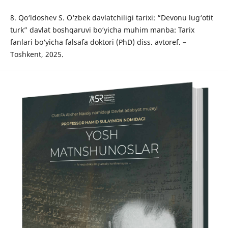
8. Qo‘ldoshev S. O‘zbek davlatchiligi tarixi: “Devonu lug‘otit
turk” davlat boshqaruvi bo‘yicha muhim manba: Tarix
fanlari bo‘yicha falsafa doktori (PhD) diss. avtoref. –
Toshkent, 2025.