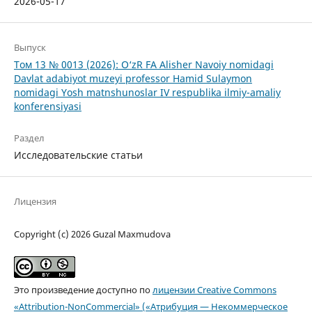
2026-05-17
Выпуск
Том 13 № 0013 (2026): O‘zR FA Alisher Navoiy nomidagi
Davlat adabiyot muzeyi professor Hamid Sulaymon
nomidagi Yosh matnshunoslar IV respublika ilmiy-amaliy
konferensiyasi
Раздел
Исследовательские статьи
Лицензия
Copyright (c) 2026 Guzal Maxmudova
Это произведение доступно по
лицензии Creative Commons
«Attribution-NonCommercial» («Атрибуция — Некоммерческое