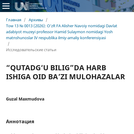
Главная
/
Архивы
/
Том 13 № 0013 (2026): O‘zR FA Alisher Navoiy nomidagi Davlat
adabiyot muzeyi professor Hamid Sulaymon nomidagi Yosh
matnshunoslar IV respublika ilmiy-amaliy konferensiyasi
/
Исследовательские статьи
“QUTADG‘U BILIG”DA HARB
ISHIGA OID BA’ZI MULOHAZALAR
Guzal Maxmudova
Аннотация