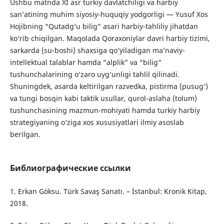
Ushbu matnda XI asr turkiy davlatchiligi va harbiy
san’atining muhim siyosiy-huquqiy yodgorligi — Yusuf Xos
Hojibning “Qutadg‘u bilig” asari harbiy-tahliliy jihatdan
ko‘rib chiqilgan. Maqolada Qoraxoniylar davri harbiy tizimi,
sarkarda (su-boshi) shaxsiga qo‘yiladigan ma’naviy-
intellektual talablar hamda “alplik” va “bilig”
tushunchalarining o‘zaro uyg‘unligi tahlil qilinadi.
Shuningdek, asarda keltirilgan razvedka, pistirma (pusug‘)
va tungi bosqin kabi taktik usullar, qurol-aslaha (tolum)
tushunchasining mazmun-mohiyati hamda turkiy harbiy
strategiyaning o‘ziga xos xususiyatlari ilmiy asoslab
berilgan.
Библиографические ссылки
1. Erkan Göksu. Türk Savaş Sanatı. – İstanbul: Kronik Kitap,
2018.