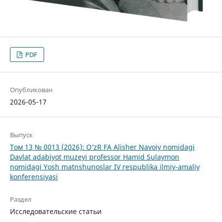
PDF
Опубликован
2026-05-17
Выпуск
Том 13 № 0013 (2026): O‘zR FA Alisher Navoiy nomidagi
Davlat adabiyot muzeyi professor Hamid Sulaymon
nomidagi Yosh matnshunoslar IV respublika ilmiy-amaliy
konferensiyasi
Раздел
Исследовательские статьи