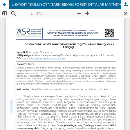
UBAYDIY “KULLIYOT”I TARKIBIDAGI FORSIY QIT’ALAR MATNIY-QIYOSIY TADQIQI