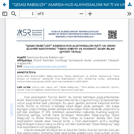
“QISASI RABGʻUZIY” ASARIDA HUD ALAYHISSALOM NA’TI VA UNING ALISHER NAVOIYNING “TARIXI ANBIYO VA HUKAMO” ASARI BILAN QIYOSIY TAHLILI