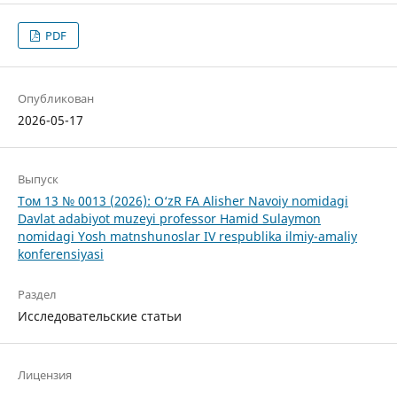
PDF
Опубликован
2026-05-17
Выпуск
Том 13 № 0013 (2026): O‘zR FA Alisher Navoiy nomidagi
Davlat adabiyot muzeyi professor Hamid Sulaymon
nomidagi Yosh matnshunoslar IV respublika ilmiy-amaliy
konferensiyasi
Раздел
Исследовательские статьи
Лицензия