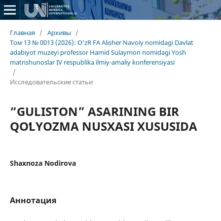
Главная
/
Архивы
/
Том 13 № 0013 (2026): O‘zR FA Alisher Navoiy nomidagi Davlat
adabiyot muzeyi professor Hamid Sulaymon nomidagi Yosh
matnshunoslar IV respublika ilmiy-amaliy konferensiyasi
/
Исследовательские статьи
“GULISTON” ASARINING BIR
QOʻLYOZMA NUSXASI XUSUSIDA
Shaxnoza Nodirova
Аннотация