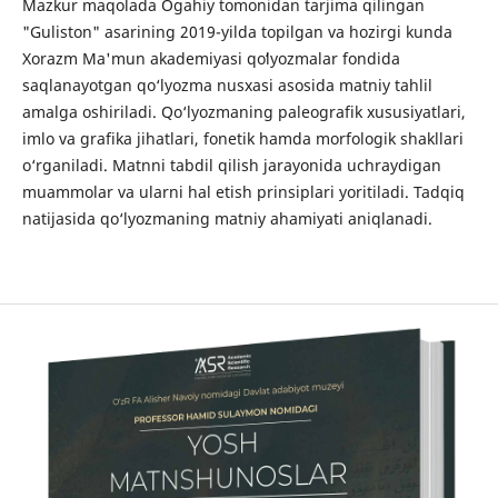
Mazkur maqolada Ogahiy tomonidan tarjima qilingan
"Guliston" asarining 2019-yilda topilgan va hozirgi kunda
Xorazm Ma'mun akademiyasi qoʻlyozmalar fondida
saqlanayotgan qo‘lyozma nusxasi asosida matniy tahlil
amalga oshiriladi. Qo‘lyozmaning paleografik xususiyatlari,
imlo va grafika jihatlari, fonetik hamda morfologik shakllari
o‘rganiladi. Matnni tabdil qilish jarayonida uchraydigan
muammolar va ularni hal etish prinsiplari yoritiladi. Tadqiq
natijasida qo‘lyozmaning matniy ahamiyati aniqlanadi.