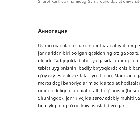
Sharof Rashidov nomidagi Samarqand davlat universit
Аннотация
Ushbu maqolada sharq mumtoz adabiyotining e
janrlaridan biri bo‘lgan qasidaning o‘ziga xos t
etiladi. Tadqiqotda bahoriya qasidalarining tarki
tabiat uyg‘onishini badiiy bo‘yoqlarda chizib be
g‘oyaviy-estetik vazifalari yoritilgan. Maqolada q
merosidagi bahoriyalar misolida tabiat hodisal
uning odilligi bilan mahoratli bog‘lanishi (husni ta
Shuningdek, janr rivojida saroy adabiy muhiti v
homiyligining o‘rni ilmiy asoslab berilgan.