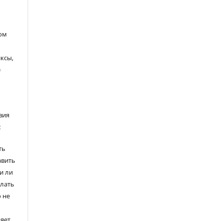
ом
ксы,
е
вия
:
ть
авить
и ли
елать
 не
ряет