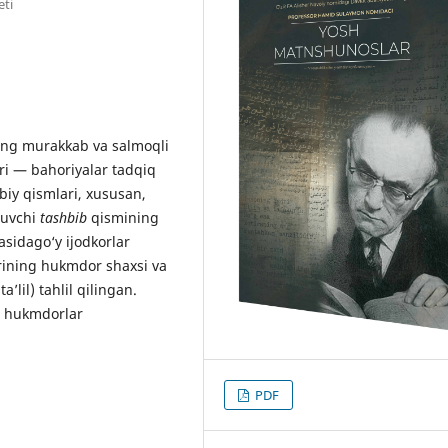
eti
ng murakkab va salmoqli
uri — bahoriyalar tadqiq
biy qismlari, xususan,
ruvchi
tashbib
qismining
asidago‘y ijodkorlar
arining hukmdor shaxsi va
’lil) tahlil qilingan.
a hukmdorlar
PDF