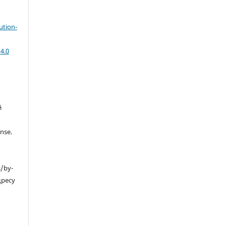
ution-
4.0
й
nse.
s/by-
дресу