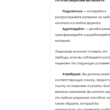
По этой лицензии вы можете:
Поделиться
— копируйте и
распространяйте материал на люб
носителе и в любом формате.
Адаптируйте
— делайте реми
трансформируйте и дорабатывайт
материал.
Лицензиар не может отозвать эти
свободы, если вы соблюдаете усло
лицензии. На следующих условиях
Атрибуция.
Вы должны указа
соответствующую ссылку, предост
ссылку на лицензию и указать, был
внесены изменения. Вы можете сд
это любым разумным способом, но
таким образом, который бы
предполагал, что лицензиар одоб