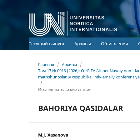
Текущий выпуск
Архивы
Объявления
Главная
/
Архивы
/
Том 13 № 0013 (2026): O‘zR FA Alisher Navoiy nomida
matnshunoslar IV respublika ilmiy-amaliy konferensiya
/
Исследовательские статьи
BAHORIYA QASIDALAR
M.J. Xasanova