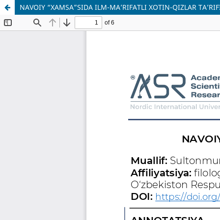
NAVOIY “XAMSA”SIDA ILM-MA’RIFATLI XOTIN-QIZLAR TA’RIF