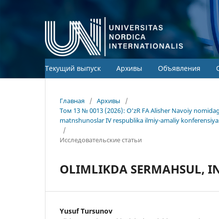
Текущий выпуск
Архивы
Объявления
Главная
/
Архивы
/
Том 13 № 0013 (2026): O‘zR FA Alisher Navoiy nomida
matnshunoslar IV respublika ilmiy-amaliy konferensiya
/
Исследовательские статьи
OLIMLIKDA SERMAHSUL, I
Yusuf Tursunov