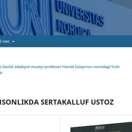
О нас
gi Davlat adabiyot muzeyi professor Hamid Sulaymon nomidagi Yosh
si
NSONLIKDA SERTAKALLUF USTOZ