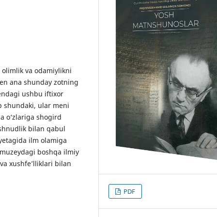
imlik va odamiylikni
men ana shunday zotning
ndagi ushbu iftixor
p shundaki, ular meni
 o‘zlariga shogird
ushnudlik bilan qabul
yetagida ilm olamiga
 muzeydagi boshqa ilmiy
a xushfe’lliklari bilan
PDF