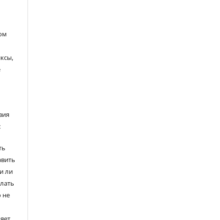
ом
ксы,
е
вия
:
ть
авить
и ли
елать
 не
ряет