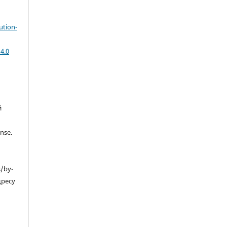
ution-
4.0
й
nse.
s/by-
дресу