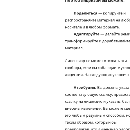
По этой лицензии вы можете:
Поделиться
— копируйте и
распространяйте материал на люб
носителе и в любом формате.
Адаптируйте
— делайте реми
трансформируйте и дорабатывайт
материал.
Лицензиар не может отозвать эти
свободы, если вы соблюдаете усло
лицензии. На следующих условиях
Атрибуция.
Вы должны указа
соответствующую ссылку, предост
ссылку на лицензию и указать, был
внесены изменения. Вы можете сд
это любым разумным способом, но
таким образом, который бы
предполагал, что лицензиар одоб