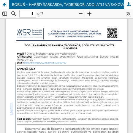
BOBUR – HARBIY SARKARDA, TADBIRKOR, ADOLATLI VA SAXOVATLI HUKMDOR