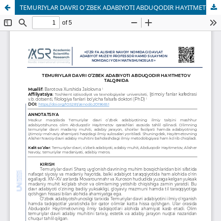
TEMURIYLАR DАVRI O‘ZBEK АDАBIYOTI АBDUQODIR HАYITMETOV TАLQINIDА