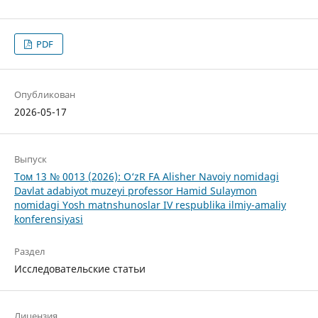
PDF
Опубликован
2026-05-17
Выпуск
Том 13 № 0013 (2026): O‘zR FA Alisher Navoiy nomidagi
Davlat adabiyot muzeyi professor Hamid Sulaymon
nomidagi Yosh matnshunoslar IV respublika ilmiy-amaliy
konferensiyasi
Раздел
Исследовательские статьи
Лицензия