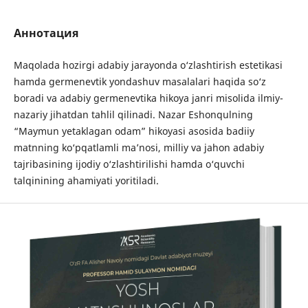
Аннотация
Maqolada hozirgi adabiy jarayonda o‘zlashtirish estetikasi
hamda germenevtik yondashuv masalalari haqida so‘z
boradi va adabiy germenevtika hikoya janri misolida ilmiy-
nazariy jihatdan tahlil qilinadi. Nazar Eshonqulning
“Maymun yetaklagan odam” hikoyasi asosida badiiy
matnning ko‘pqatlamli ma’nosi, milliy va jahon adabiy
tajribasining ijodiy o‘zlashtirilishi hamda o‘quvchi
talqinining ahamiyati yoritiladi.