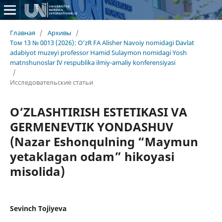
Главная
/
Архивы
/
Том 13 № 0013 (2026): O‘zR FA Alisher Navoiy nomidagi Davlat
adabiyot muzeyi professor Hamid Sulaymon nomidagi Yosh
matnshunoslar IV respublika ilmiy-amaliy konferensiyasi
/
Исследовательские статьи
O‘ZLASHTIRISH ESTETIKASI VA
GERMENEVTIK YONDASHUV
(Nazar Eshonqulning “Maymun
yetaklagan odam” hikoyasi
misolida)
Sevinch Tojiyeva