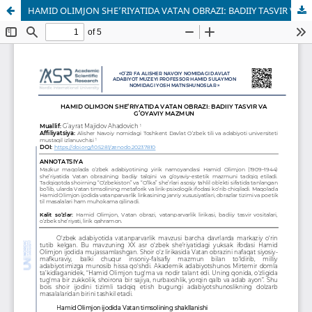
HAMID OLIMJON SHE’RIYATIDA VATAN OBRAZI: BADIIY TASVIR VA GʻOYAVIY MAZMUN