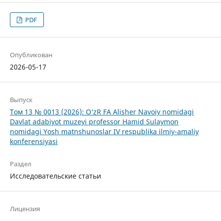
PDF
Опубликован
2026-05-17
Выпуск
Том 13 № 0013 (2026): O‘zR FA Alisher Navoiy nomidagi
Davlat adabiyot muzeyi professor Hamid Sulaymon
nomidagi Yosh matnshunoslar IV respublika ilmiy-amaliy
konferensiyasi
Раздел
Исследовательские статьи
Лицензия