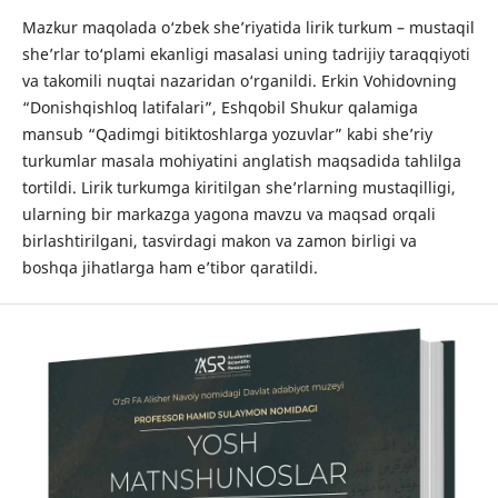
Mazkur maqolada o‘zbek she’riyatida lirik turkum – mustaqil
she’rlar to‘plami ekanligi masalasi uning tadrijiy taraqqiyoti
va takomili nuqtai nazaridan o‘rganildi. Erkin Vohidovning
“Donishqishloq latifalari”, Eshqobil Shukur qalamiga
mansub “Qadimgi bitiktoshlarga yozuvlar” kabi she’riy
turkumlar masala mohiyatini anglatish maqsadida tahlilga
tortildi. Lirik turkumga kiritilgan she’rlarning mustaqilligi,
ularning bir markazga yagona mavzu va maqsad orqali
birlashtirilgani, tasvirdagi makon va zamon birligi va
boshqa jihatlarga ham e’tibor qaratildi.