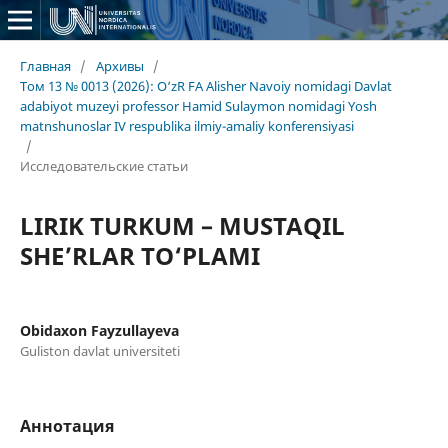
Главная
/
Архивы
/
Том 13 № 0013 (2026): O‘zR FA Alisher Navoiy nomidagi Davlat
adabiyot muzeyi professor Hamid Sulaymon nomidagi Yosh
matnshunoslar IV respublika ilmiy-amaliy konferensiyasi
/
Исследовательские статьи
LIRIK TURKUM – MUSTAQIL
SHE’RLAR TO‘PLAMI
Obidaxon Fayzullayeva
Guliston davlat universiteti
Аннотация