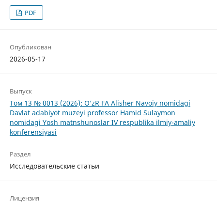
PDF
Опубликован
2026-05-17
Выпуск
Том 13 № 0013 (2026): O‘zR FA Alisher Navoiy nomidagi
Davlat adabiyot muzeyi professor Hamid Sulaymon
nomidagi Yosh matnshunoslar IV respublika ilmiy-amaliy
konferensiyasi
Раздел
Исследовательские статьи
Лицензия