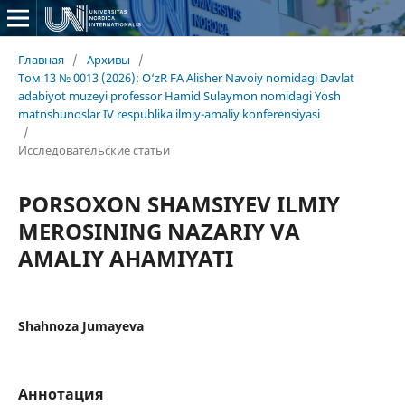
Главная
/
Архивы
/
Том 13 № 0013 (2026): O‘zR FA Alisher Navoiy nomidagi Davlat
adabiyot muzeyi professor Hamid Sulaymon nomidagi Yosh
matnshunoslar IV respublika ilmiy-amaliy konferensiyasi
/
Исследовательские статьи
PORSOXON SHAMSIYEV ILMIY
MEROSINING NAZARIY VA
AMALIY AHAMIYATI
Shahnoza Jumayeva
Аннотация