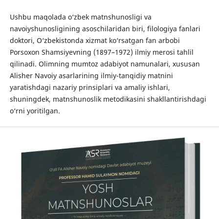
Ushbu maqolada o‘zbek matnshunosligi va
navoiyshunosligining asoschilaridan biri, filologiya fanlari
doktori, O‘zbekistonda xizmat ko‘rsatgan fan arbobi
Porsoxon Shamsiyevning (1897–1972) ilmiy merosi tahlil
qilinadi. Olimning mumtoz adabiyot namunalari, xususan
Alisher Navoiy asarlarining ilmiy-tanqidiy matnini
yaratishdagi nazariy prinsiplari va amaliy ishlari,
shuningdek, matnshunoslik metodikasini shakllantirishdagi
o‘rni yoritilgan.