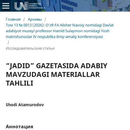
Главная
/
Архивы
/
Том 13 № 0013 (2026): O‘zR FA Alisher Navoiy nomidagi Davlat
adabiyot muzeyi professor Hamid Sulaymon nomidagi Yosh
matnshunoslar IV respublika ilmiy-amaliy konferensiyasi
/
Исследовательские статьи
“JADID” GAZETASIDA ADABIY
MAVZUDAGI MATERIALLAR
TAHLILI
Shodi Atamurodov
Аннотация