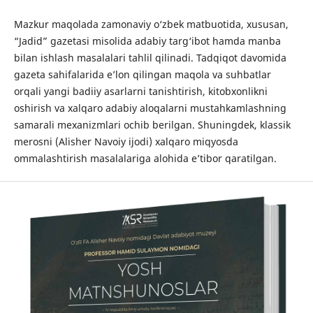
Mazkur maqolada zamonaviy o‘zbek matbuotida, xususan,
“Jadid” gazetasi misolida adabiy targ‘ibot hamda manba
bilan ishlash masalalari tahlil qilinadi. Tadqiqot davomida
gazeta sahifalarida e’lon qilingan maqola va suhbatlar
orqali yangi badiiy asarlarni tanishtirish, kitobxonlikni
oshirish va xalqaro adabiy aloqalarni mustahkamlashning
samarali mexanizmlari ochib berilgan. Shuningdek, klassik
merosni (Alisher Navoiy ijodi) xalqaro miqyosda
ommalashtirish masalalariga alohida e’tibor qaratilgan.