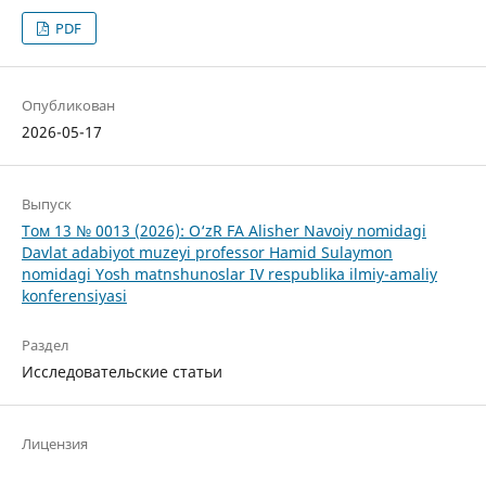
PDF
Опубликован
2026-05-17
Выпуск
Том 13 № 0013 (2026): O‘zR FA Alisher Navoiy nomidagi
Davlat adabiyot muzeyi professor Hamid Sulaymon
nomidagi Yosh matnshunoslar IV respublika ilmiy-amaliy
konferensiyasi
Раздел
Исследовательские статьи
Лицензия