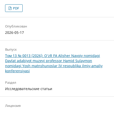
PDF
Опубликован
2026-05-17
Выпуск
Том 13 № 0013 (2026): O‘zR FA Alisher Navoiy nomidagi
Davlat adabiyot muzeyi professor Hamid Sulaymon
nomidagi Yosh matnshunoslar IV respublika ilmiy-amaliy
konferensiyasi
Раздел
Исследовательские статьи
Лицензия