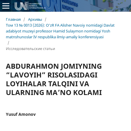
Главная
/
Архивы
/
Том 13 № 0013 (2026): O‘zR FA Alisher Navoiy nomidagi Davlat
adabiyot muzeyi professor Hamid Sulaymon nomidagi Yosh
matnshunoslar IV respublika ilmiy-amaliy konferensiyasi
/
Исследовательские статьи
ABDURAHMON JOMIYNING
“LAVOYIH” RISOLASIDAGI
LOYIHALAR TALQINI VA
ULARNING MAʼNO KOʻLAMI
Yusuf Amonov