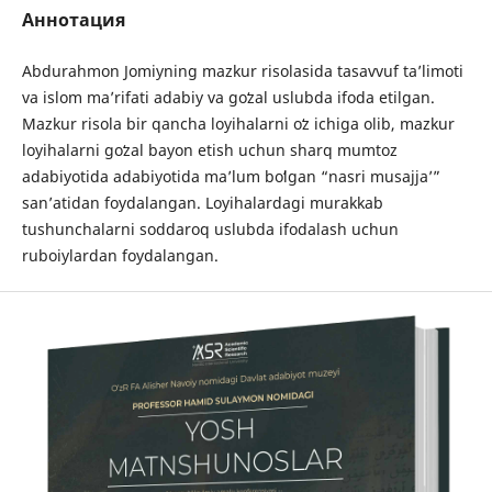
Аннотация
Abdurahmon Jomiyning mazkur risolasida tasavvuf taʼlimoti
va islom maʼrifati adabiy va goʻzal uslubda ifoda etilgan.
Mazkur risola bir qancha loyihalarni oʻz ichiga olib, mazkur
loyihalarni goʻzal bayon etish uchun sharq mumtoz
adabiyotida adabiyotida maʼlum boʻlgan “nasri musajjaʼ”
sanʼatidan foydalangan. Loyihalardagi murakkab
tushunchalarni soddaroq uslubda ifodalash uchun
ruboiylardan foydalangan.