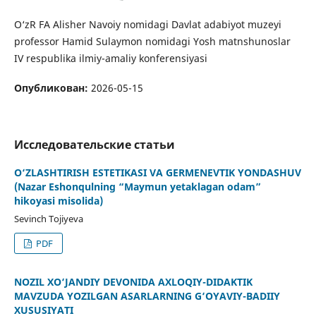
O‘zR FA Alisher Navoiy nomidagi Davlat adabiyot muzeyi
professor Hamid Sulaymon nomidagi Yosh matnshunoslar
IV respublika ilmiy-amaliy konferensiyasi
Опубликован:
2026-05-15
Исследовательские статьи
O‘ZLASHTIRISH ESTETIKASI VA GERMENEVTIK YONDASHUV
(Nazar Eshonqulning “Maymun yetaklagan odam”
hikoyasi misolida)
Sevinch Tojiyeva
PDF
NOZIL XO‘JANDIY DEVONIDA AXLOQIY-DIDAKTIK
MAVZUDA YOZILGAN ASARLARNING G‘OYAVIY-BADIIY
XUSUSIYATI