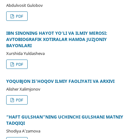
Abdulvosit Gulobov
PDF
IBN SINONING HAYOT YO‘LI VA ILMIY MEROSI:
AVTOBIOGRAFIK XOTIRALAR HAMDA JUZJONIY
BAYONLARI
Xurshida Yuldasheva
PDF
YOQUBJON IS’HOQOV ILMIY FAOLIYATI VA ARXIVI
Alisher Xalimjonov
PDF
“HAFT GULSHAN”NING UCHINCHI GULSHANI MATNIY
TADQIQI
Shodiya A’zamova