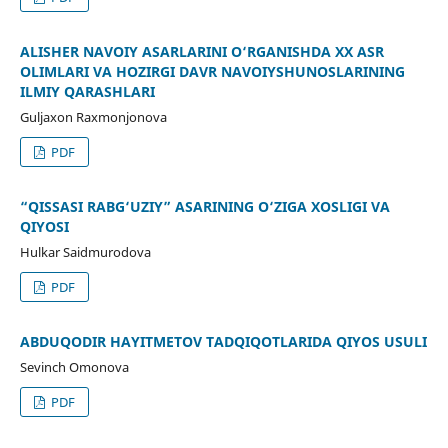
ALISHER NAVOIY ASARLARINI O‘RGANISHDA XX ASR
OLIMLARI VA HOZIRGI DAVR NAVOIYSHUNOSLARINING
ILMIY QARASHLARI
Guljaxon Raxmonjonova
PDF
“QISSASI RABG‘UZIY” ASARINING O‘ZIGA XOSLIGI VA
QIYOSI
Hulkar Saidmurodova
PDF
ABDUQODIR HAYITMETOV TADQIQOTLARIDA QIYOS USULI
Sevinch Omonova
PDF