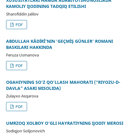
XUSUSIYATLARI HAMDA ADABIYOTSHUNOSLIKDA
KAMOLIY IJODINING TADQIQ ETILISHI
Sharofiddin Jalilov
PDF
ABDULLAH KÂDİRÎ’NIN ‘GEÇMİŞ GÜNLER’ ROMANI
BASKILARI HAKKINDA
Feruza Usmanova
PDF
OGAHIYNING SO‘Z QO‘LLASH MAHORATI (“RIYOZU-D-
DAVLA” ASARI MISOLIDA)
Zulayxo Asqarova
PDF
UMRZOQ XOLBOY O‘GʻLI HAYRATIYNING IJODIY MEROSI
Sodiqjon Solijonovich