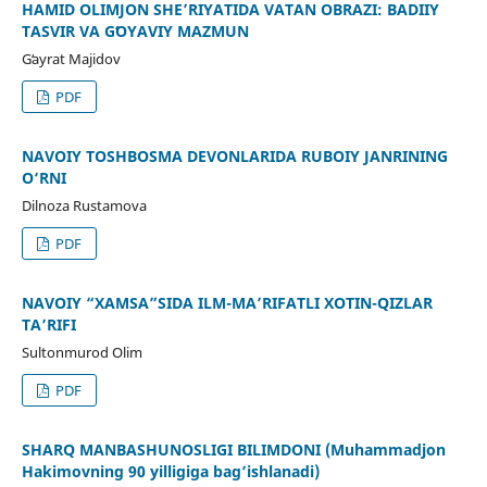
HAMID OLIMJON SHE’RIYATIDA VATAN OBRAZI: BADIIY
TASVIR VA GʻOYAVIY MAZMUN
Gʻayrat Majidov
PDF
NAVOIY TOSHBOSMA DEVONLARIDA RUBOIY JANRINING
O‘RNI
Dilnoza Rustamova
PDF
NAVOIY “XAMSA”SIDA ILM-MA’RIFATLI XOTIN-QIZLAR
TA’RIFI
Sultonmurod Olim
PDF
SHARQ MANBASHUNOSLIGI BILIMDONI (Muhammadjon
Hakimovning 90 yilligiga bag’ishlanadi)