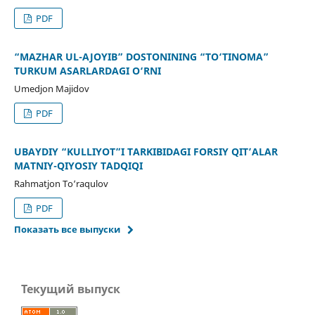
PDF
“MAZHAR UL-AJOYIB” DOSTONINING “TO‘TINOMA”
TURKUM ASARLARDAGI O‘RNI
Umedjon Majidov
PDF
UBAYDIY “KULLIYOT”I TARKIBIDAGI FORSIY QIT’ALAR
MATNIY-QIYOSIY TADQIQI
Rahmatjon To‘raqulov
PDF
Показать все выпуски
Текущий выпуск