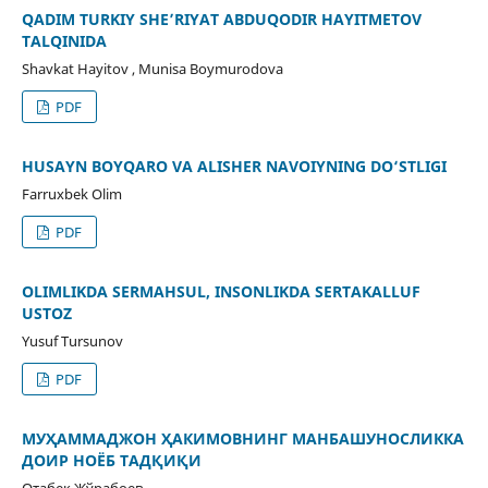
QADIM TURKIY SHE’RIYAT ABDUQODIR HAYITMETOV
TALQINIDA
Shavkat Hayitov , Munisa Boymurodova
PDF
HUSAYN BOYQARO VA ALISHER NAVOIYNING DO‘STLIGI
Farruxbek Olim
PDF
OLIMLIKDA SERMAHSUL, INSONLIKDA SERTAKALLUF
USTOZ
Yusuf Tursunov
PDF
МУҲАММАДЖОН ҲАКИМОВНИНГ МАНБАШУНОСЛИККА
ДОИР НОЁБ ТАДҚИҚИ
Отабек Жўрабоев