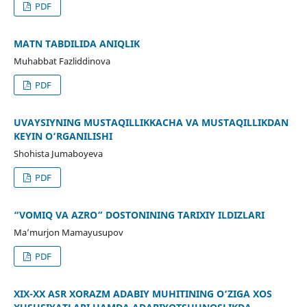
PDF
MATN TABDILIDA ANIQLIK
Muhabbat Fazliddinova
PDF
UVAYSIYNING MUSTAQILLIKKACHA VA MUSTAQILLIKDAN
KEYIN O‘RGANILISHI
Shohista Jumaboyeva
PDF
“VOMIQ VA AZRO” DOSTONINING TARIXIY ILDIZLARI
Ma’murjon Mamayusupov
PDF
XIX-XX ASR XORAZM ADABIY MUHITINING O‘ZIGA XOS