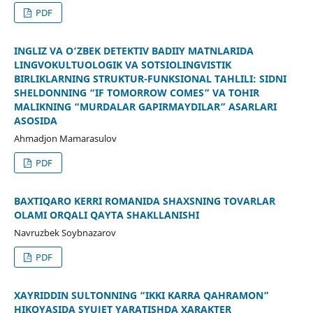
PDF
INGLIZ VA O‘ZBEK DETEKTIV BADIIY MATNLARIDA
LINGVOKULTUOLOGIK VA SOTSIOLINGVISTIK
BIRLIKLARNING STRUKTUR-FUNKSIONAL TAHLILI: SIDNI
SHELDONNING “IF TOMORROW COMES” VA TOHIR
MALIKNING “MURDALAR GAPIRMAYDILAR” ASARLARI
ASOSIDA
Ahmadjon Mamarasulov
PDF
BAXTIQARO KERRI ROMANIDA SHAXSNING TOVARLAR
OLAMI ORQALI QAYTA SHAKLLANISHI
Navruzbek Soybnazarov
PDF
XAYRIDDIN SULTONNING “IKKI KARRA QAHRAMON”
HIKOYASIDA SYUJET YARATISHDA XARAKTER