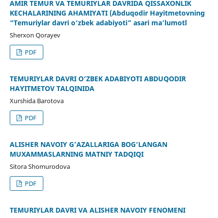
AMIR TEMUR VA TEMURIYLAR DAVRIDA QISSAXONLIK
KECHALARINING AHAMIYATI (Abduqodir Hayitmetovning
“Temuriylar davri o‘zbek adabiyoti” asari ma’lumotl
Sherxon Qorayev
PDF
TEMURIYLАR DАVRI O‘ZBEK АDАBIYOTI АBDUQODIR
HАYITMETOV TАLQINIDА
Xurshidа Bаrotovа
PDF
ALISHER NAVOIY G’AZALLARIGA BOG‘LANGAN
MUXAMMASLARNING MATNIY TADQIQI
Sitora Shomurodova
PDF
TEMURIYLAR DAVRI VA ALISHER NAVOIY FENOMENI