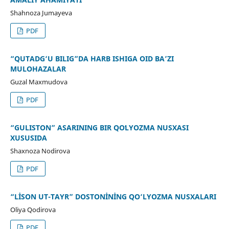
Shahnoza Jumayeva
PDF
“QUTADG‘U BILIG”DA HARB ISHIGA OID BA’ZI
MULOHAZALAR
Guzal Maxmudova
PDF
“GULISTON” ASARINING BIR QOʻLYOZMA NUSXASI
XUSUSIDA
Shaxnoza Nodirova
PDF
“LİSON UT-TAYR” DOSTONİNİNG QO‘LYOZMA NUSXALARI
Oliya Qodirova
PDF