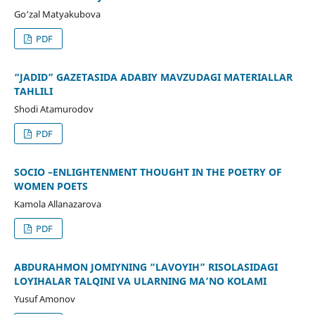
Go‘zal Matyakubova
PDF
“JADID” GAZETASIDA ADABIY MAVZUDAGI MATERIALLAR
TAHLILI
Shodi Atamurodov
PDF
SOCIO –ENLIGHTENMENT THOUGHT IN THE POETRY OF
WOMEN POETS
Kamola Allanazarova
PDF
ABDURAHMON JOMIYNING “LAVOYIH” RISOLASIDAGI
LOYIHALAR TALQINI VA ULARNING MAʼNO KOʻLAMI
Yusuf Amonov