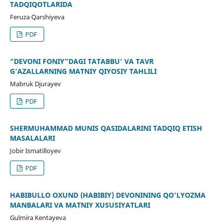
TADQIQOTLARIDA
Feruza Qarshiyeva
PDF
“DEVONI FONIY”DAGI TATABBU’ VA TAVR
G‘AZALLARNING MATNIY QIYOSIY TAHLILI
Mabruk Djurayev
PDF
SHERMUHAMMAD MUNIS QASIDALARINI TADQIQ ETISH
MASALALARI
Jobir Ismatilloyev
PDF
HABIBULLO OXUND (HABIBIY) DEVONINING QO‘LYOZMA
MANBALARI VA MATNIY XUSUSIYATLARI
Gulmira Kentayeva