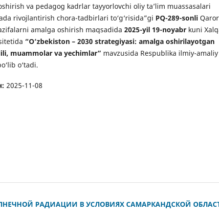
i oshirish va pedagog kadrlar tayyorlovchi oliy ta’lim muassasalari
ada rivojlantirish chora-tadbirlari to‘g‘risida”gi
PQ-289-sonli
Qaror
azifalarni amalga oshirish maqsadida
2025-yil 19-noyabr
kuni Xalq
sitetida
“O‘zbekiston – 2030 strategiyasi: amalga oshirilayotgan
hlili, muammolar va yechimlar”
mavzusida Respublika ilmiy-amaliy
o‘lib o‘tadi.
н:
2025-11-08
ОЛНЕЧНОЙ РАДИАЦИИ В УСЛОВИЯХ САМАРКАНДСКОЙ ОБЛАС