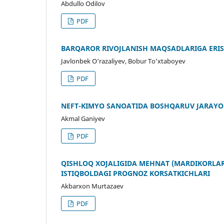
Abdullo Odilov
PDF
BARQAROR RIVOJLANISH MAQSADLARIGA ERIS
Javlonbek O‘razaliyev, Bobur To‘xtaboyev
PDF
NEFT-KIMYO SANOATIDA BOSHQARUV JARAYON
Akmal Ganiyev
PDF
QISHLOQ XOʻJALIGIDA MEHNAT (MARDIKORLA
ISTIQBOLDAGI PROGNOZ KOʻRSATKICHLARI
Akbarxon Murtazaev
PDF