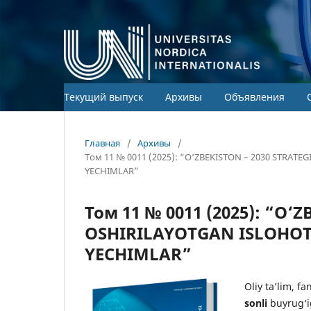
Текущий выпуск
Архивы
Объявления
Главная
/
Архивы
/
Том 11 № 0011 (2025): “O‘ZBEKISTON – 2030 STRA
YECHIMLAR”
Том 11 № 0011 (2025): “O‘
OSHIRILAYOTGAN ISLOHO
YECHIMLAR”
Oliy ta’lim, f
sonli
buyrug‘i