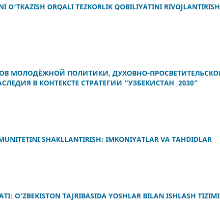
I O‘TKAZISH ORQALI TEZKORLIK QOBILIYATINI RIVOJLANTIRISH
ТОВ МОЛОДЁЖНОЙ ПОЛИТИКИ, ДУХОВНО-ПРОСВЕТИТЕЛЬСКО
ЛЕДИЯ В КОНТЕКСТЕ СТРАТЕГИИ “УЗБЕКИСТАН ˗ 2030”
UNITETINI SHAKLLANTIRISH: IMKONIYATLAR VA TAHDIDLAR
I: O‘ZBEKISTON TAJRIBASIDA YOSHLAR BILAN ISHLASH TIZIMI