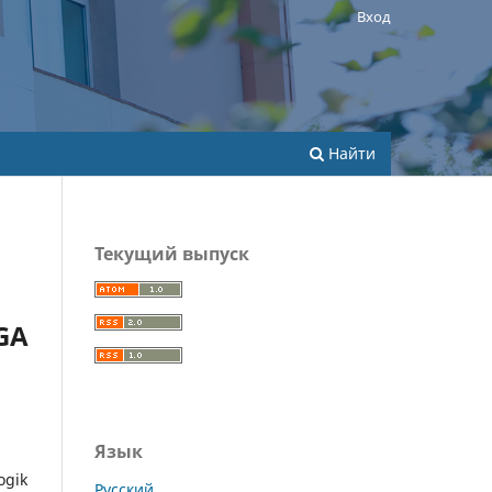
Вход
Найти
Текущий выпуск
LGA
Язык
ogik
Русский