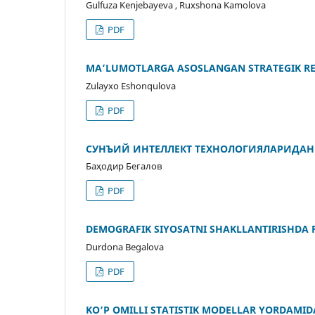
Gulfuza Kenjebayeva , Ruxshona Kamolova
PDF
MA’LUMOTLARGA ASOSLANGAN STRATEGIK RE
Zulayxo Eshonqulova
PDF
СУНЪИЙ ИНТЕЛЛЕКТ ТЕХНОЛОГИЯЛАРИД
Баҳодир Бегалов
PDF
DEMOGRAFIK SIYOSATNI SHAKLLANTIRISHDA
Durdona Begalova
PDF
KO‘P OMILLI STATISTIK MODELLAR YORDAMID