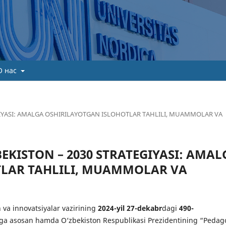
О нас
TEGIYASI: AMALGA OSHIRILAYOTGAN ISLOHOTLAR TAHLILI, MUAMMOLAR VA
ZBEKISTON – 2030 STRATEGIYASI: AMA
TLAR TAHLILI, MUAMMOLAR VA
an va innovatsiyalar vazirining
2024-yil 27-dekabr
dagi
490-
ga asosan hamda O‘zbekiston Respublikasi Prezidentining “Pedag