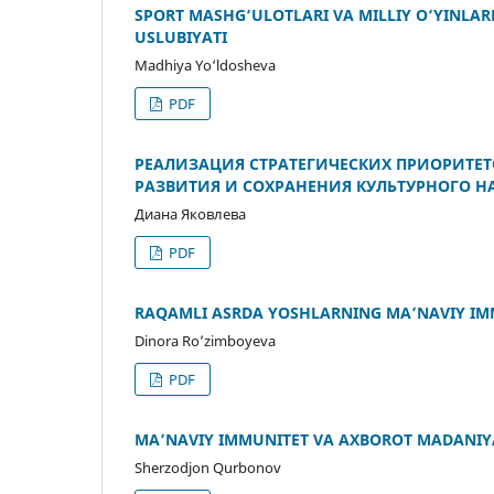
SPORT MASHG‘ULOTLARI VA MILLIY O‘YINLARN
USLUBIYATI
Madhiya Yo‘ldosheva
PDF
РЕАЛИЗАЦИЯ СТРАТЕГИЧЕСКИХ ПРИОРИТЕ
РАЗВИТИЯ И СОХРАНЕНИЯ КУЛЬТУРНОГО НАС
Диана Яковлева
PDF
RAQAMLI ASRDA YOSHLARNING MA’NAVIY IMM
Dinora Ro’zimboyeva
PDF
MA’NAVIY IMMUNITET VA AXBOROT MADANIYAT
Sherzodjon Qurbonov