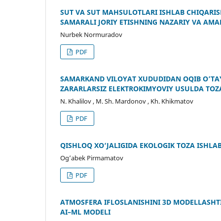
SUT VA SUT MAHSULOTLARI ISHLAB CHIQARI
SAMARALI JORIY ETISHNING NAZARIY VA AMA
Nurbek Normuradov
PDF
SAMARKAND VILOYAT XUDUDIDAN OQIB O’TA
ZARARLARSIZ ELEKTROKIMYOVIY USULDA TOZA
N. Khalilov , M. Sh. Mardonov , Kh. Khikmatov
PDF
QISHLOQ XO‘JALIGIDA EKOLOGIK TOZA ISHLAB
Og’abek Pirmamatov
PDF
ATMOSFERA IFLOSLANISHINI 3D MODELLASHT
AI–ML MODELI