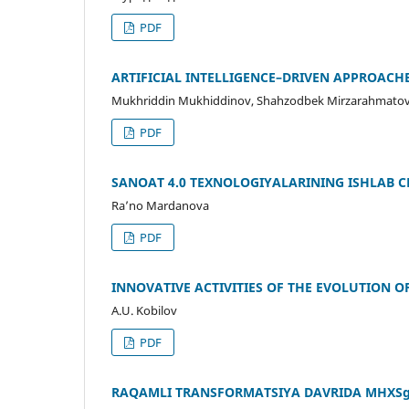
PDF
ARTIFICIAL INTELLIGENCE–DRIVEN APPROACHE
Mukhriddin Mukhiddinov, Shahzodbek Mirzarahmato
PDF
SANOAT 4.0 TEXNOLOGIYALARINING ISHLAB C
Ra’no Mardanova
PDF
INNOVATIVE ACTIVITIES OF THE EVOLUTION O
A.U. Kobilov
PDF
RAQAMLI TRANSFORMATSIYA DAVRIDA MHXSga 