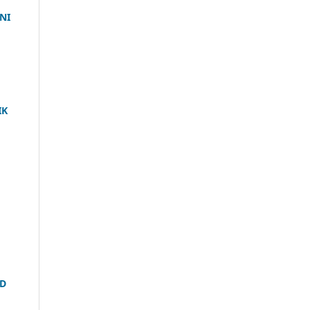
NI
IK
ID