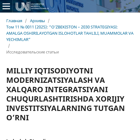
Главная
/
Архивы
/
Том 11 № 0011 (2025): “O‘ZBEKISTON – 2030 STRATEGIYASI:
AMALGA OSHIRILAYOTGAN ISLOHOTLAR TAHLILI, MUAMMOLAR VA
YECHIMLAR”
/
Исследовательские статьи
MILLIY IQTISODIYOTNI
MODERNIZATSIYALASH VA
XALQARO INTEGRATSIYANI
CHUQURLASHTIRISHDA XORIJIY
INVESTITSIYALARNING TUTGAN
O‘RNI