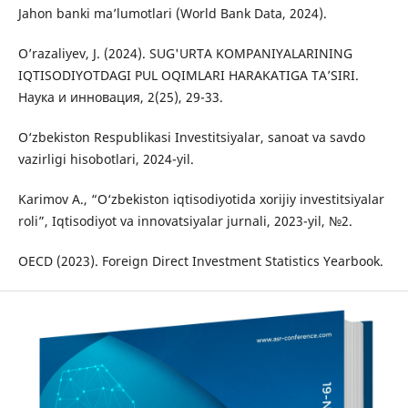
Jahon banki ma’lumotlari (World Bank Data, 2024).
O’razaliyev, J. (2024). SUG'URTA KOMPANIYALARINING
IQTISODIYOTDAGI PUL OQIMLARI HARAKATIGA TA’SIRI.
Наука и инновация, 2(25), 29-33.
O‘zbekiston Respublikasi Investitsiyalar, sanoat va savdo
vazirligi hisobotlari, 2024-yil.
Karimov A., “O‘zbekiston iqtisodiyotida xorijiy investitsiyalar
roli”, Iqtisodiyot va innovatsiyalar jurnali, 2023-yil, №2.
OECD (2023). Foreign Direct Investment Statistics Yearbook.