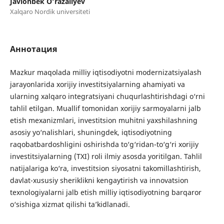
Javlonbek O‘razaliyev
Xalqaro Nordik universiteti
Аннотация
Mazkur maqolada milliy iqtisodiyotni modernizatsiyalash
jarayonlarida xorijiy investitsiyalarning ahamiyati va
ularning xalqaro integratsiyani chuqurlashtirishdagi o‘rni
tahlil etilgan. Muallif tomonidan xorijiy sarmoyalarni jalb
etish mexanizmlari, investitsion muhitni yaxshilashning
asosiy yo‘nalishlari, shuningdek, iqtisodiyotning
raqobatbardoshligini oshirishda to‘g‘ridan-to‘g‘ri xorijiy
investitsiyalarning (TXI) roli ilmiy asosda yoritilgan. Tahlil
natijalariga ko‘ra, investitsion siyosatni takomillashtirish,
davlat-xususiy sheriklikni kengaytirish va innovatsion
texnologiyalarni jalb etish milliy iqtisodiyotning barqaror
o‘sishiga xizmat qilishi ta’kidlanadi.