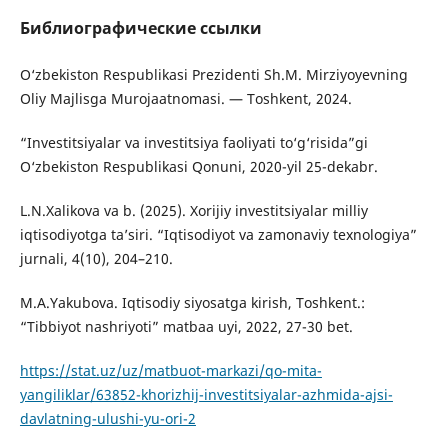
Библиографические ссылки
O‘zbekiston Respublikasi Prezidenti Sh.M. Mirziyoyevning
Oliy Majlisga Murojaatnomasi. — Toshkent, 2024.
“Investitsiyalar va investitsiya faoliyati to‘g‘risida”gi
O‘zbekiston Respublikasi Qonuni, 2020-yil 25-dekabr.
L.N.Xalikova va b. (2025). Xorijiy investitsiyalar milliy
iqtisodiyotga ta’siri. “Iqtisodiyot va zamonaviy texnologiya”
jurnali, 4(10), 204–210.
M.A.Yakubova. Iqtisodiy siyosatga kirish, Toshkent.:
“Tibbiyot nashriyoti” matbaa uyi, 2022, 27-30 bet.
https://stat.uz/uz/matbuot-markazi/qo-mita-
yangiliklar/63852-khorizhij-investitsiyalar-azhmida-ajsi-
davlatning-ulushi-yu-ori-2