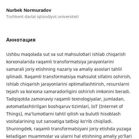
Nurbek Normuradov
Toshkent davlat iqtisodiyot universiteti
Аннотация
Ushbu maqolada sut va sut mahsulotlari ishlab chiqarish
korxonalarida raqamli transformatsiya jarayonlarini
samarali joriy etishning nazariy va amaliy asoslari tahlil
qilinadi. Raqamli transformatsiya mahsulot sifatini oshirish,
ishlab chiqarish jarayonlarini optimallashtirish, resurslarni
tejash va korxona samaradorligini oshirish imkonini beradi.
Tadqiqotda zamonaviy raqamli texnologiyalar, jumladan,
avtomatlashtirilgan boshqaruv tizimlari, IoT (Internet of
Things), ma’lumotlarni tahlil qilish va bulutli hisoblash
vositalarining sut sanoatiga tatbiqi ko‘rib chiqiladi.
Shuningdek, raqamli transformatsiyani joriy etishda yuzaga
keladigan muammolar va ularni hal etishning amaliy yo‘llari