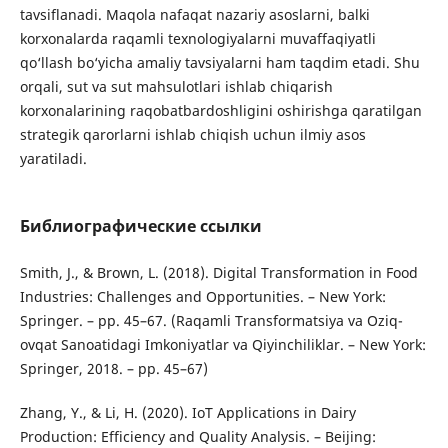
tavsiflanadi. Maqola nafaqat nazariy asoslarni, balki
korxonalarda raqamli texnologiyalarni muvaffaqiyatli
qo‘llash bo‘yicha amaliy tavsiyalarni ham taqdim etadi. Shu
orqali, sut va sut mahsulotlari ishlab chiqarish
korxonalarining raqobatbardoshligini oshirishga qaratilgan
strategik qarorlarni ishlab chiqish uchun ilmiy asos
yaratiladi.
Библиографические ссылки
Smith, J., & Brown, L. (2018). Digital Transformation in Food
Industries: Challenges and Opportunities. – New York:
Springer. – pp. 45–67. (Raqamli Transformatsiya va Oziq-
ovqat Sanoatidagi Imkoniyatlar va Qiyinchiliklar. – New York:
Springer, 2018. – pp. 45–67)
Zhang, Y., & Li, H. (2020). IoT Applications in Dairy
Production: Efficiency and Quality Analysis. – Beijing: