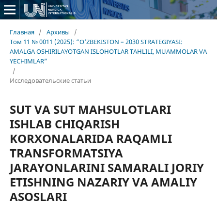
Главная
/
Архивы
/
Том 11 № 0011 (2025): “O‘ZBEKISTON – 2030 STRATEGIYASI:
AMALGA OSHIRILAYOTGAN ISLOHOTLAR TAHLILI, MUAMMOLAR VA
YECHIMLAR”
/
Исследовательские статьи
SUT VA SUT MAHSULOTLARI
ISHLAB CHIQARISH
KORXONALARIDA RAQAMLI
TRANSFORMATSIYA
JARAYONLARINI SAMARALI JORIY
ETISHNING NAZARIY VA AMALIY
ASOSLARI