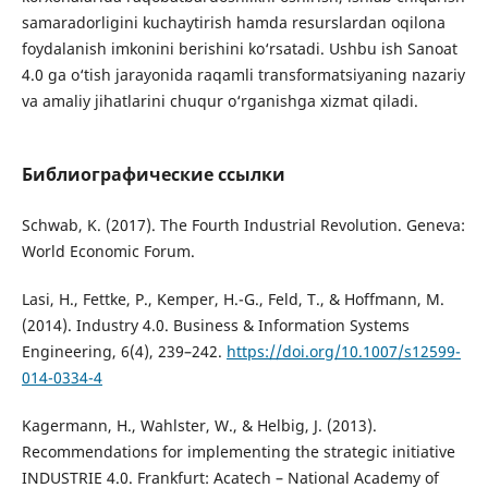
samaradorligini kuchaytirish hamda resurslardan oqilona
foydalanish imkonini berishini ko‘rsatadi. Ushbu ish Sanoat
4.0 ga o‘tish jarayonida raqamli transformatsiyaning nazariy
va amaliy jihatlarini chuqur o‘rganishga xizmat qiladi.
Библиографические ссылки
Schwab, K. (2017). The Fourth Industrial Revolution. Geneva:
World Economic Forum.
Lasi, H., Fettke, P., Kemper, H.-G., Feld, T., & Hoffmann, M.
(2014). Industry 4.0. Business & Information Systems
Engineering, 6(4), 239–242.
https://doi.org/10.1007/s12599-
014-0334-4
Kagermann, H., Wahlster, W., & Helbig, J. (2013).
Recommendations for implementing the strategic initiative
INDUSTRIE 4.0. Frankfurt: Acatech – National Academy of