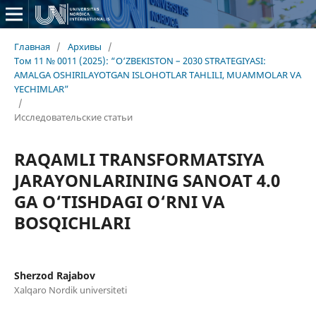
Главная
/
Архивы
/
Том 11 № 0011 (2025): “O‘ZBEKISTON – 2030 STRATEGIYASI:
AMALGA OSHIRILAYOTGAN ISLOHOTLAR TAHLILI, MUAMMOLAR VA
YECHIMLAR”
/
Исследовательские статьи
RAQAMLI TRANSFORMATSIYA
JARAYONLARINING SANOAT 4.0
GA O‘TISHDAGI O‘RNI VA
BOSQICHLARI
Sherzod Rajabov
Xalqaro Nordik universiteti