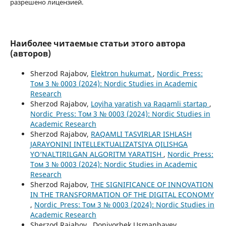
разрешено лицензией.
Наиболее читаемые статьи этого автора
(авторов)
Sherzod Rajabov,
Elektron hukumat
,
Nordic_Press:
Том 3 № 0003 (2024): Nordic Studies in Academic
Research
Sherzod Rajabov,
Loyiha yaratish va Raqamli startap
,
Nordic_Press: Том 3 № 0003 (2024): Nordic Studies in
Academic Research
Sherzod Rajabov,
RAQAMLI TASVIRLAR ISHLASH
JARAYONINI INTELLEKTUALIZATSIYA QILISHGA
YO‘NALTIRILGAN ALGORITM YARATISH
,
Nordic_Press:
Том 3 № 0003 (2024): Nordic Studies in Academic
Research
Sherzod Rajabov,
THE SIGNIFICANCE OF INNOVATION
IN THE TRANSFORMATION OF THE DIGITAL ECONOMY
,
Nordic_Press: Том 3 № 0003 (2024): Nordic Studies in
Academic Research
Sherzod Rajabov , Doniyorbek Usmanbayev ,