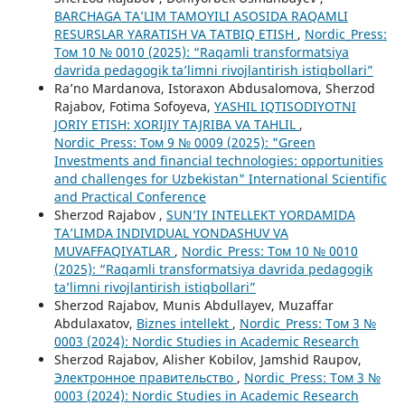
BARCHAGA TA’LIM TAMOYILI ASOSIDA RAQAMLI
RESURSLAR YARATISH VA TATBIQ ETISH
,
Nordic_Press:
Том 10 № 0010 (2025): “Raqamli transformatsiya
davrida pedagogik ta’limni rivojlantirish istiqbollari”
Ra’no Mardanova, Istoraxon Abdusalomova, Sherzod
Rajabov, Fotima Sofoyeva,
YASHIL IQTISODIYOTNI
JORIY ETISH: XORIJIY TAJRIBA VA TAHLIL
,
Nordic_Press: Том 9 № 0009 (2025): "Green
Investments and financial technologies: opportunities
and challenges for Uzbekistan" International Scientific
and Practical Conference
Sherzod Rajabov ,
SUNʼIY INTELLEKT YORDAMIDA
TAʼLIMDA INDIVIDUAL YONDASHUV VA
MUVAFFAQIYATLAR
,
Nordic_Press: Том 10 № 0010
(2025): “Raqamli transformatsiya davrida pedagogik
ta’limni rivojlantirish istiqbollari”
Sherzod Rajabov, Munis Abdullayev, Muzaffar
Abdulaxatov,
Biznes intellekt
,
Nordic_Press: Том 3 №
0003 (2024): Nordic Studies in Academic Research
Sherzod Rajabov, Alisher Kobilov, Jamshid Raupov,
Электронное правительство
,
Nordic_Press: Том 3 №
0003 (2024): Nordic Studies in Academic Research