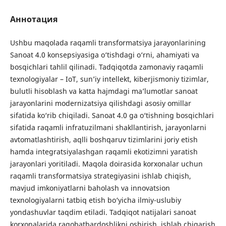
Аннотация
Ushbu maqolada raqamli transformatsiya jarayonlarining
Sanoat 4.0 konsepsiyasiga o‘tishdagi o‘rni, ahamiyati va
bosqichlari tahlil qilinadi. Tadqiqotda zamonaviy raqamli
texnologiyalar – IoT, sun’iy intellekt, kiberjismoniy tizimlar,
bulutli hisoblash va katta hajmdagi ma’lumotlar sanoat
jarayonlarini modernizatsiya qilishdagi asosiy omillar
sifatida ko‘rib chiqiladi. Sanoat 4.0 ga o‘tishning bosqichlari
sifatida raqamli infratuzilmani shakllantirish, jarayonlarni
avtomatlashtirish, aqlli boshqaruv tizimlarini joriy etish
hamda integratsiyalashgan raqamli ekotizimni yaratish
jarayonlari yoritiladi. Maqola doirasida korxonalar uchun
raqamli transformatsiya strategiyasini ishlab chiqish,
mavjud imkoniyatlarni baholash va innovatsion
texnologiyalarni tatbiq etish bo‘yicha ilmiy-uslubiy
yondashuvlar taqdim etiladi. Tadqiqot natijalari sanoat
korxonalarida raqobatbardoshlikni oshirish, ishlab chiqarish