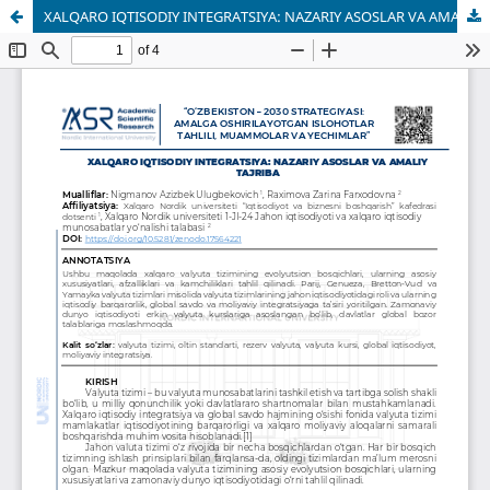
XALQARO IQTISODIY INTEGRATSIYA: NAZARIY ASOSLAR VA AMALIY TAJRIBA