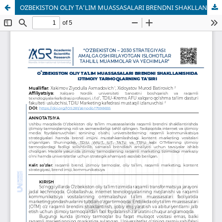
OʻZBEKISTON OLIY TAʼLIM MUASSASALARI BRENDNI SHAKLLANISHIDA IJTIMOIY TARMOQLARNING TAʼSIRI