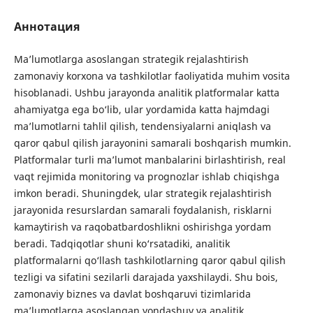
Аннотация
Ma’lumotlarga asoslangan strategik rejalashtirish
zamonaviy korxona va tashkilotlar faoliyatida muhim vosita
hisoblanadi. Ushbu jarayonda analitik platformalar katta
ahamiyatga ega bo‘lib, ular yordamida katta hajmdagi
ma’lumotlarni tahlil qilish, tendensiyalarni aniqlash va
qaror qabul qilish jarayonini samarali boshqarish mumkin.
Platformalar turli ma’lumot manbalarini birlashtirish, real
vaqt rejimida monitoring va prognozlar ishlab chiqishga
imkon beradi. Shuningdek, ular strategik rejalashtirish
jarayonida resurslardan samarali foydalanish, risklarni
kamaytirish va raqobatbardoshlikni oshirishga yordam
beradi. Tadqiqotlar shuni ko‘rsatadiki, analitik
platformalarni qo‘llash tashkilotlarning qaror qabul qilish
tezligi va sifatini sezilarli darajada yaxshilaydi. Shu bois,
zamonaviy biznes va davlat boshqaruvi tizimlarida
ma’lumotlarga asoslangan yondashuv va analitik