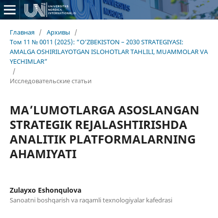
Главная
/
Архивы
/
Том 11 № 0011 (2025): “O‘ZBEKISTON – 2030 STRATEGIYASI:
AMALGA OSHIRILAYOTGAN ISLOHOTLAR TAHLILI, MUAMMOLAR VA
YECHIMLAR”
/
Исследовательские статьи
MA’LUMOTLARGA ASOSLANGAN
STRATEGIK REJALASHTIRISHDA
ANALITIK PLATFORMALARNING
AHAMIYATI
Zulayxo Eshonqulova
Sanoatni boshqarish va raqamli texnologiyalar kafedrasi