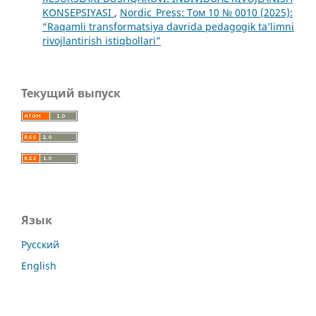
KONSEPSIYASI
,
Nordic_Press: Том 10 № 0010 (2025):
“Raqamli transformatsiya davrida pedagogik ta’limni
rivojlantirish istiqbollari”
Текущий выпуск
Язык
Русский
English