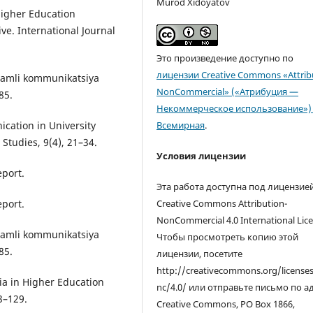
Murod Xidoyatov
 Higher Education
ve. International Journal
Это произведение доступно по
лицензии Creative Commons «Attrib
aqamli kommunikatsiya
NonCommercial» («Атрибуция —
85.
Некоммерческое использование») 
ication in University
Всемирная
.
tudies, 9(4), 21–34.
Условия лицензии
eport.
Эта работа доступна под лицензие
eport.
Creative Commons Attribution-
NonCommercial 4.0 International Lice
aqamli kommunikatsiya
Чтобы просмотреть копию этой
85.
лицензии, посетите
http://creativecommons.org/license
dia in Higher Education
nc/4.0/ или отправьте письмо по а
3–129.
Creative Commons, PO Box 1866,