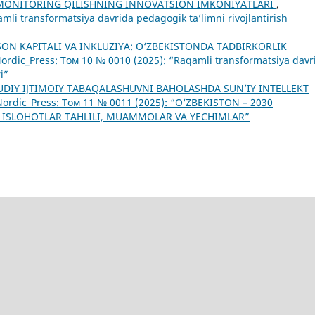
MONITORING QILISHNING INNOVATSION IMKONIYATLARI
,
mli transformatsiya davrida pedagogik ta’limni rivojlantirish
SON KAPITALI VA INKLUZIYA: O‘ZBEKISTONDA TADBIRKORLIK
ordic_Press: Том 10 № 0010 (2025): “Raqamli transformatsiya davr
i”
DIY IJTIMOIY TABAQALASHUVNI BAHOLASHDA SUN’IY INTELLEKT
Nordic_Press: Том 11 № 0011 (2025): “O‘ZBEKISTON – 2030
 ISLOHOTLAR TAHLILI, MUAMMOLAR VA YECHIMLAR”