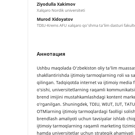
Ziyodulla Xakimov
Xalqaro Nordik universiteti
Murod Xidoyatov
TDIU-Krems AFU xalqaro qo‘shma taʼlim dasturi fakulte
Аннотация
Ushbu maqolada O‘zbekiston oliy ta’lim muassa
shakllantirishda ijtimoiy tarmoqlarning roli va s
qilingan. Tadqiqotda internet va ijtimoiy media 
o‘sishi, universitetlarning raqamli kommunikats
brend imijini mustahkamlashdagi kontent market
o‘rganilgan. Shuningdek, TDIU, WIUT, IUT, TATU
OTMlarning ijtimoiy tarmoqlardagi faolligi solisht
brendlash amaliyoti uchun tavsiyalar ishlab chi
ijtimoiy tarmoqlarning raqamli marketing tizimi
hamda universitetlar uchun strategik ahamiyati 