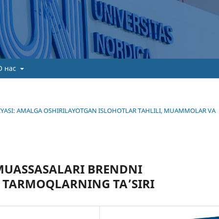
О нас
TEGIYASI: AMALGA OSHIRILAYOTGAN ISLOHOTLAR TAHLILI, MUAMMOLAR VA
 MUASSASALARI BRENDNI
Y TARMOQLARNING TAʼSIRI