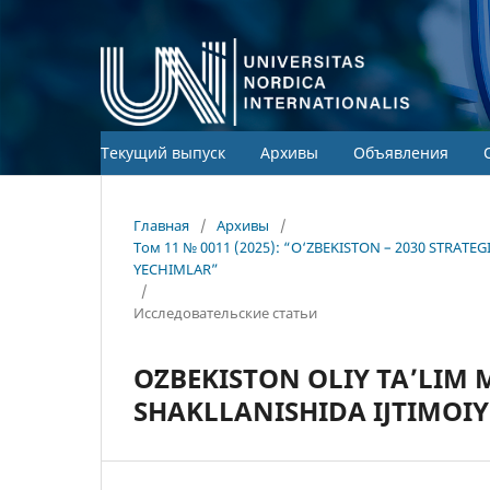
Текущий выпуск
Архивы
Объявления
Главная
/
Архивы
/
Том 11 № 0011 (2025): “O‘ZBEKISTON – 2030 STRA
YECHIMLAR”
/
Исследовательские статьи
OʻZBEKISTON OLIY TAʼLIM
SHAKLLANISHIDA IJTIMOI