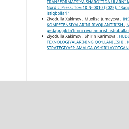
TRANSFORMATSIYA SHAROITIDA ULARNI 
Nordic_Press: Том 10 № 0010 (2025): “Raqa
istiqbollari”
Ziyodulla Xakimov , Muxlisa Jumayeva ,
IN
KOMPETENSIYALARINI RIVOJLANTIRISH
,
N
pedagogik ta’limni rivojlantirish istiqbollar
Ziyodulla Xakimov , Shirin Karimova ,
HUDU
TEXNOLOGIYALARINING QO‘LLANILISHI
,
STRATEGIYASI: AMALGA OSHIRILAYOTGAN