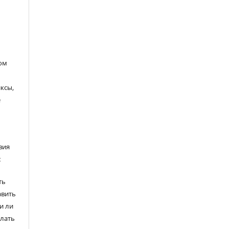
ом
ксы,
е
вия
:
ть
авить
и ли
елать