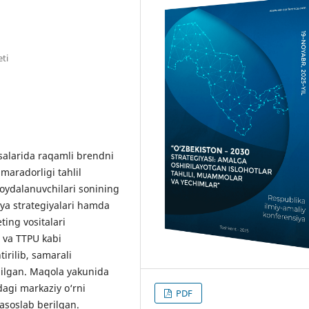
ti
salarida raqamli brendni
amaradorligi tahlil
foydalanuvchilari sonining
iya strategiyalari hamda
ing vositalari
 va TTPU kabi
irilib, samarali
qilgan. Maqola yakunida
dagi markaziy o‘rni
PDF
asoslab berilgan.