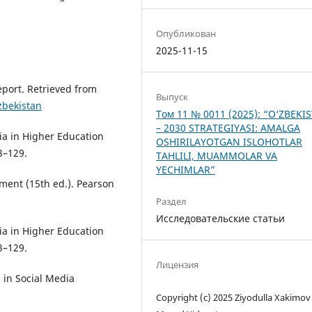
Опубликован
2025-11-15
eport. Retrieved from
Выпуск
zbekistan
Том 11 № 0011 (2025): “O‘ZBEKI
– 2030 STRATEGIYASI: AMALGA
dia in Higher Education
OSHIRILAYOTGAN ISLOHOTLAR
3–129.
TAHLILI, MUAMMOLAR VA
YECHIMLAR”
ement (15th ed.). Pearson
Раздел
Исследовательские статьи
dia in Higher Education
3–129.
Лицензия
s in Social Media
Copyright (c) 2025 Ziyodulla Xakimov 