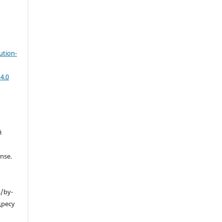
ution-
4.0
й
nse.
s/by-
дресу