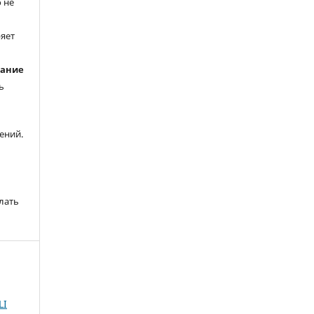
 не
ряет
вание
ь
ений.
лать
LI