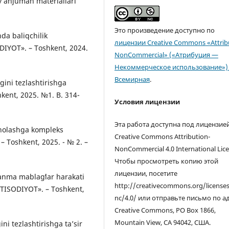
y anjuman materiallari
Это произведение доступно по
hda baliqchilik
лицензии Creative Commons «Attrib
DIYOT». – Toshkent, 2024.
NonCommercial» («Атрибуция —
Некоммерческое использование») 
Всемирная
.
gini tezlashtirishga
hkent, 2025. №1. B. 314-
Условия лицензии
Эта работа доступна под лицензие
aholashga kompleks
Creative Commons Attribution-
 – Toshkent, 2025. - № 2. –
NonCommercial 4.0 International Lice
Чтобы просмотреть копию этой
лицензии, посетите
lanma mablagʻlar harakati
http://creativecommons.org/license
QTISODIYOT». – Toshkent,
nc/4.0/ или отправьте письмо по а
Creative Commons, PO Box 1866,
Mountain View, CA 94042, США.
ni tezlashtirishga taʼsir