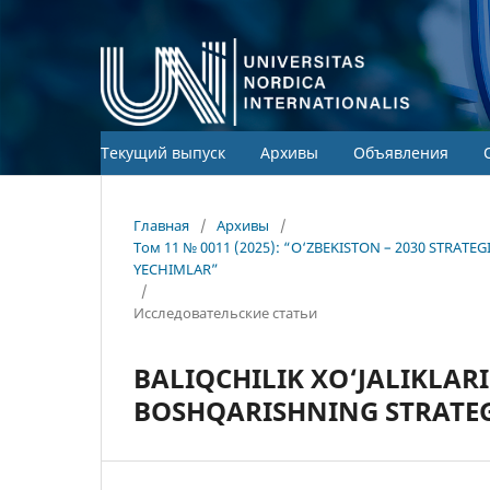
Текущий выпуск
Архивы
Объявления
Главная
/
Архивы
/
Том 11 № 0011 (2025): “O‘ZBEKISTON – 2030 STRA
YECHIMLAR”
/
Исследовательские статьи
BALIQCHILIK XO‘JALIKLA
BOSHQARISHNING STRATE