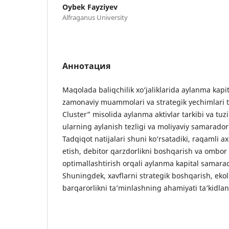
Oybek Fayziyev
Alfraganus University
Аннотация
Maqolada baliqchilik xo‘jaliklarida aylanma kap
zamonaviy muammolari va strategik yechimlari tah
Cluster” misolida aylanma aktivlar tarkibi va tuz
ularning aylanish tezligi va moliyaviy samaradorl
Tadqiqot natijalari shuni ko‘rsatadiki, raqamli axb
etish, debitor qarzdorlikni boshqarish va ombor 
optimallashtirish orqali aylanma kapital samara
Shuningdek, xavflarni strategik boshqarish, ekol
barqarorlikni ta’minlashning ahamiyati ta’kidla