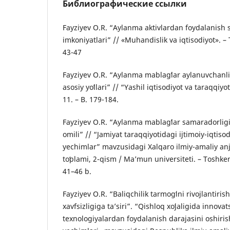
Библиографические ссылки
Fayziyev O.R. “Aylanma aktivlardan foydalanish 
imkoniyatlari” // «Muhandislik va iqtisodiyot». – 
43-47
Fayziyev O.R. “Aylanma mablagʻlar aylanuvchanli
asosiy yoʻllari” // “Yashil iqtisodiyot va taraqqiy
11. – B. 179-184.
Fayziyev O.R. “Aylanma mablagʻlar samaradorlig
omili” // “Jamiyat taraqqiyotidagi ijtimoiy-iqti
yechimlar” mavzusidagi Xalqaro ilmiy-amaliy an
toʻplami, 2-qism / Maʼmun universiteti. – Toshke
41–46 b.
Fayziyev O.R. “Baliqchilik tarmogʻini rivojlantiri
xavfsizligiga taʼsiri”. “Qishloq xoʻjaligida innova
texnologiyalardan foydalanish darajasini oshi