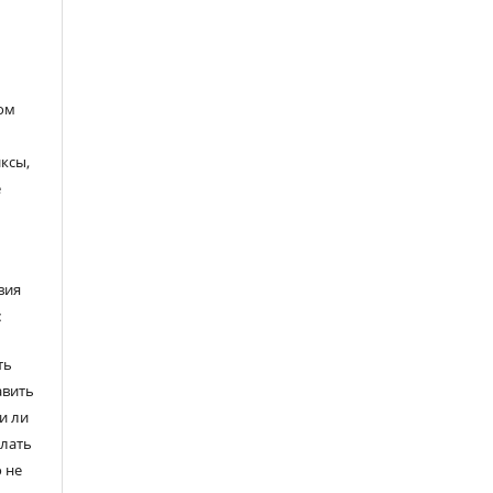
ом
ксы,
е
вия
:
ть
авить
и ли
елать
 не