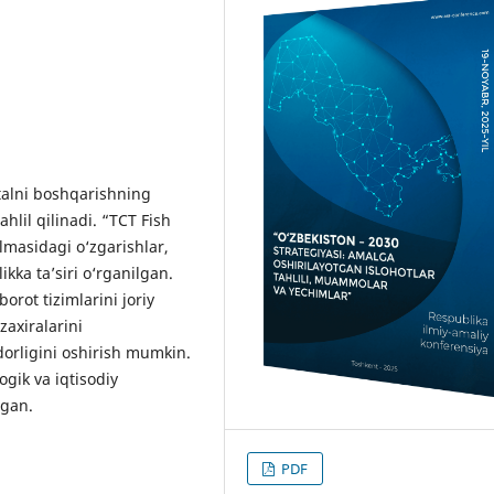
italni boshqarishning
lil qilinadi. “TCT Fish
ilmasidagi o‘zgarishlar,
ikka ta’siri o‘rganilgan.
orot tizimlarini joriy
zaxiralarini
dorligini oshirish mumkin.
ogik va iqtisodiy
ngan.
PDF