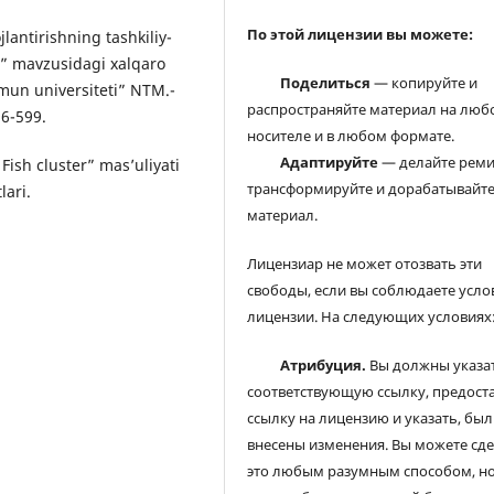
По этой лицензии вы можете:
ojlantirishning tashkiliy-
ri” mavzusidagi xalqaro
Поделиться
— копируйте и
mun universiteti” NTM.-
распространяйте материал на люб
96-599.
носителе и в любом формате.
Адаптируйте
— делайте реми
Fish cluster” masʼuliyati
трансформируйте и дорабатывайт
lari.
материал.
Лицензиар не может отозвать эти
свободы, если вы соблюдаете усло
лицензии. На следующих условиях
Атрибуция.
Вы должны указа
соответствующую ссылку, предост
ссылку на лицензию и указать, был
внесены изменения. Вы можете сд
это любым разумным способом, но