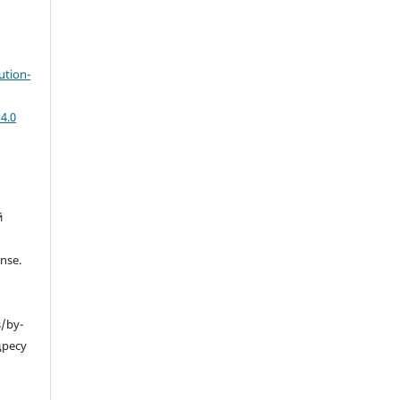
ution-
4.0
й
nse.
s/by-
дресу