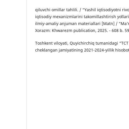
qiluvchi omillar tahlili. / “Yashil iqtisodiyotni riv
iqtisodiy mexanizmlarini takomillashtirish yoʻlla
ilmiy-amaliy anjuman materiallari [Matn] / “Maʼ
Xorazm: Khwarezm publication, 2025. - 608 b. 5
Toshkent viloyati, Quyichirchiq tumanidagi “TCT 
cheklangan jamiyatining 2021-2024-yillik hisobot