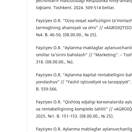
yechimlari» mavzusidagi Respublika ilmiy-amali
toʻplami. Toshkent. 2024. 509-514 betlar.
Fayziyev O.R. “Oziq-ovqat xavfsizligini taʼminlas
tarmogʻining ahamiyati va oʻrni” // «AGROIQTISO
№4. B. 46-50. (08.00.00., № 25).
Fayziyev O.R. “Aylanma mablagʻlar aylanuvchanli
omillar taʼsirini baholash” // “Marketing”. – Tos
318. (08.00.00., №).
Fayziyev O.R. “Aylanma kapital rentabelligini b
yondashuv” // “Yashil iqtisodiyot va taraqqiyot”.
B. 559-566.
Fayziyev O.R. “Qishloq xoʻjaligi korxonalarida ay
va rentabelligining kompleks tahlili” // «AGROI
2025. №1. B. 151-153. (08.00.00., № 25).
Fayziyev O.R. Aylanma mablagʻlar aylanuvchanligi