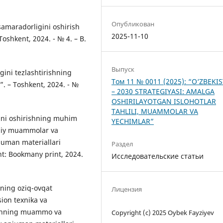
Опубликован
samaradorligini oshirish
2025-11-10
Toshkent, 2024. - № 4. – B.
Выпуск
gini tezlashtirishning
Том 11 № 0011 (2025): “O‘ZBEKI
ot”. – Toshkent, 2024. - №
– 2030 STRATEGIYASI: AMALGA
OSHIRILAYOTGAN ISLOHOTLAR
TAHLILI, MUAMMOLAR VA
ini oshirishning muhim
YECHIMLAR”
sodiy muammolar va
juman materiallari
Раздел
nt: Bookmany print, 2024.
Исследовательские статьи
shning oziq-ovqat
Лицензия
tsion texnika va
rishning muammo va
Copyright (c) 2025 Oybek Fayziyev