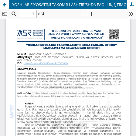
YOSHLAR SIYOSATINI TAKOMILLASHTIRISHDA FAOLLIK, IJTIMOIY MAS’ULIYAT VA KELAJAK SARI ISHONCH