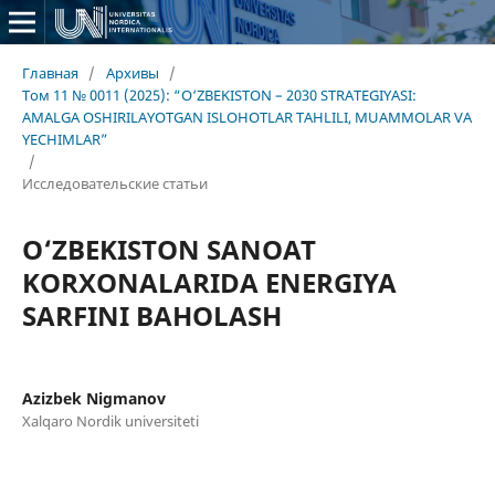
Главная
/
Архивы
/
Том 11 № 0011 (2025): “O‘ZBEKISTON – 2030 STRATEGIYASI:
AMALGA OSHIRILAYOTGAN ISLOHOTLAR TAHLILI, MUAMMOLAR VA
YECHIMLAR”
/
Исследовательские статьи
O‘ZBEKISTON SANOAT
KORXONALARIDA ENERGIYA
SARFINI BAHOLASH
Azizbek Nigmanov
Xalqaro Nordik universiteti