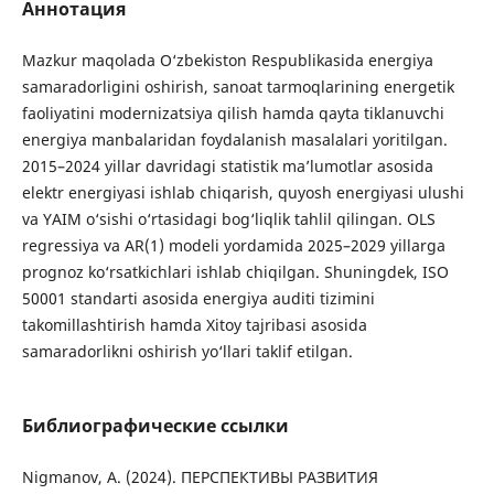
Аннотация
Mazkur maqolada O‘zbekiston Respublikasida energiya
samaradorligini oshirish, sanoat tarmoqlarining energetik
faoliyatini modernizatsiya qilish hamda qayta tiklanuvchi
energiya manbalaridan foydalanish masalalari yoritilgan.
2015–2024 yillar davridagi statistik ma’lumotlar asosida
elektr energiyasi ishlab chiqarish, quyosh energiyasi ulushi
va YAIM o‘sishi o‘rtasidagi bog‘liqlik tahlil qilingan. OLS
regressiya va AR(1) modeli yordamida 2025–2029 yillarga
prognoz ko‘rsatkichlari ishlab chiqilgan. Shuningdek, ISO
50001 standarti asosida energiya auditi tizimini
takomillashtirish hamda Xitoy tajribasi asosida
samaradorlikni oshirish yo‘llari taklif etilgan.
Библиографические ссылки
Nigmanov, A. (2024). ПЕРСПЕКТИВЫ РАЗВИТИЯ