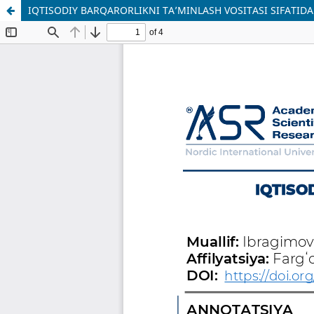
IQTISODIY BARQARORLIKNI TAʼMINLASH VOSITASI SIFATID