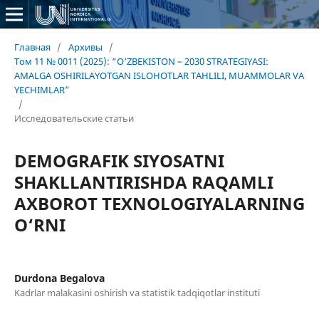
Главная
/
Архивы
/
Том 11 № 0011 (2025): “O‘ZBEKISTON – 2030 STRATEGIYASI:
AMALGA OSHIRILAYOTGAN ISLOHOTLAR TAHLILI, MUAMMOLAR VA
YECHIMLAR”
/
Исследовательские статьи
DEMOGRAFIK SIYOSATNI
SHAKLLANTIRISHDA RAQAMLI
AXBOROT TEXNOLOGIYALARNING
O‘RNI
Durdona Begalova
Kadrlar malakasini oshirish va statistik tadqiqotlar instituti