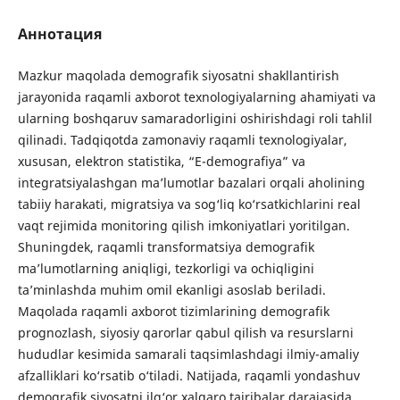
Аннотация
Mazkur maqolada demografik siyosatni shakllantirish
jarayonida raqamli axborot texnologiyalarning ahamiyati va
ularning boshqaruv samaradorligini oshirishdagi roli tahlil
qilinadi. Tadqiqotda zamonaviy raqamli texnologiyalar,
xususan, elektron statistika, “E-demografiya” va
integratsiyalashgan ma’lumotlar bazalari orqali aholining
tabiiy harakati, migratsiya va sog‘liq ko‘rsatkichlarini real
vaqt rejimida monitoring qilish imkoniyatlari yoritilgan.
Shuningdek, raqamli transformatsiya demografik
ma’lumotlarning aniqligi, tezkorligi va ochiqligini
ta’minlashda muhim omil ekanligi asoslab beriladi.
Maqolada raqamli axborot tizimlarining demografik
prognozlash, siyosiy qarorlar qabul qilish va resurslarni
hududlar kesimida samarali taqsimlashdagi ilmiy-amaliy
afzalliklari ko‘rsatib o‘tiladi. Natijada, raqamli yondashuv
demografik siyosatni ilg‘or xalqaro tajribalar darajasida