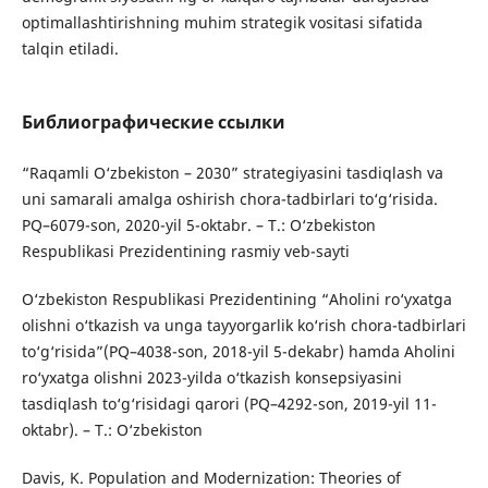
optimallashtirishning muhim strategik vositasi sifatida
talqin etiladi.
Библиографические ссылки
“Raqamli O‘zbekiston – 2030” strategiyasini tasdiqlash va
uni samarali amalga oshirish chora-tadbirlari to‘g‘risida.
PQ–6079-son, 2020-yil 5-oktabr. – T.: O‘zbekiston
Respublikasi Prezidentining rasmiy veb-sayti
O‘zbekiston Respublikasi Prezidentining “Aholini ro‘yxatga
olishni o‘tkazish va unga tayyorgarlik ko‘rish chora-tadbirlari
to‘g‘risida”(PQ–4038-son, 2018-yil 5-dekabr) hamda Aholini
ro‘yxatga olishni 2023-yilda o‘tkazish konsepsiyasini
tasdiqlash to‘g‘risidagi qarori (PQ–4292-son, 2019-yil 11-
oktabr). – T.: O‘zbekiston
Davis, K. Population and Modernization: Theories of